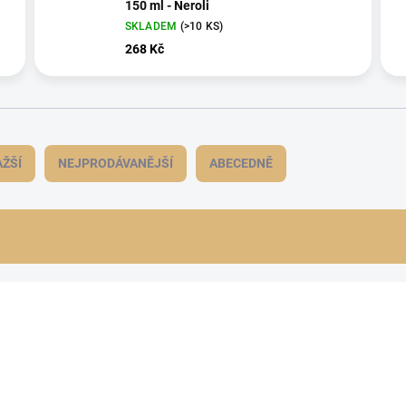
150 ml - Neroli
SKLADEM
(>10 KS)
268 Kč
ŽŠÍ
NEJPRODÁVANĚJŠÍ
ABECEDNĚ
NOVINKA
HSC04