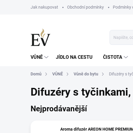
Přejít
Jak nakupovat
Obchodní podmínky
Podmínky 
na
obsah
VŮNĚ
JÍDLO NA CESTU
ČISTOTA
Domů
VŮNĚ
Vůně do bytu
Difuzéry s ty
Difuzéry s tyčinkami
,
Nejprodávanější
Aroma difuzér AREON HOME PREMIU