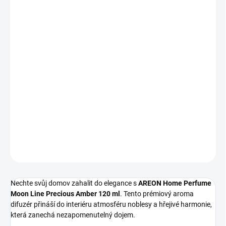
259,50 Kč bez DPH
Měrná
SKLADEM
(>10 KS)
cena:
−
+
Přidat do košíku
Luxusní bytový parfém Precious Amber s citrusově-kořeněným
úvodem, smyslným srdcem z ambry a pačuli a hřejivým základem
vanilky a santalového dřeva.
DETAILNÍ INFORMACE
ZEPTAT SE
Nechte svůj domov zahalit do elegance s
AREON Home Perfume
Moon Line Precious Amber 120 ml
. Tento prémiový aroma
difuzér přináší do interiéru atmosféru noblesy a hřejivé harmonie,
která zanechá nezapomenutelný dojem.