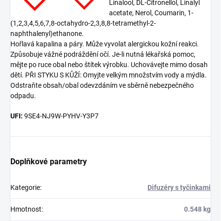
Linalool, DL-Citronellol, Linalyl
acetate, Nerol, Coumarin, 1-
(1,2,3,4,5,6,7,8-octahydro-2,3,8,8-tetramethyl-2-
naphthalenyl)ethanone.
Hořlavá kapalina a páry. Může vyvolat alergickou kožní reakci.
Způsobuje vážné podráždění očí. Je-li nutná lékařská pomoc,
mějte po ruce obal nebo štítek výrobku. Uchovávejte mimo dosah
dětí. PŘI STYKU S KŮŽÍ: Omyjte velkým množstvím vody a mýdla.
Odstraňte obsah/obal odevzdáním ve sběrně nebezpečného
odpadu.
UFI:
9SE4-NJ9W-PYHV-Y3P7
Doplňkové parametry
Kategorie
:
Difuzéry s tyčinkami
Hmotnost
:
0.548 kg