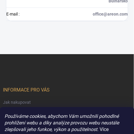
Bulharsko
E-mail
:
office@areon.com
Z
á
p
a
t
í
INFORMACE PRO VÁS
Jak nakupovat
Obchodní podmínky
Používáme cookies, abychom Vám umožnili pohodlné
Podmínky ochrany osobních údajů
prohlížení webu a díky analýze provozu webu neustále
zlepšovali jeho funkce, výkon a použitelnost.
Více
Kontakty