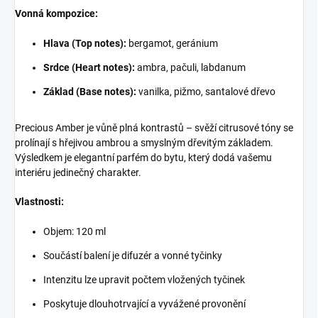
Vonná kompozice:
Hlava (Top notes):
bergamot, geránium
Srdce (Heart notes):
ambra, pačuli, labdanum
Základ (Base notes):
vanilka, pižmo, santalové dřevo
Precious Amber je vůně plná kontrastů – svěží citrusové tóny se
prolínají s hřejivou ambrou a smyslným dřevitým základem.
Výsledkem je elegantní parfém do bytu, který dodá vašemu
interiéru jedinečný charakter.
Vlastnosti:
Objem: 120 ml
Součástí balení je difuzér a vonné tyčinky
Intenzitu lze upravit počtem vložených tyčinek
Poskytuje dlouhotrvající a vyvážené provonění