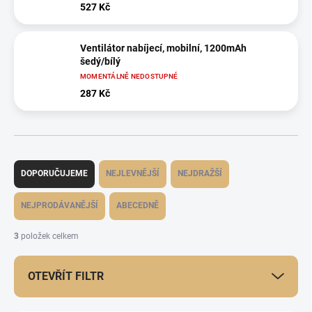
527 Kč
Ventilátor nabíjecí, mobilní, 1200mAh
šedý/bílý
MOMENTÁLNĚ NEDOSTUPNÉ
287 Kč
Ř
a
DOPORUČUJEME
NEJLEVNĚJŠÍ
NEJDRAŽŠÍ
z
e
NEJPRODÁVANĚJŠÍ
ABECEDNĚ
n
í
3
položek celkem
p
r
OTEVŘÍT FILTR
o
d
u