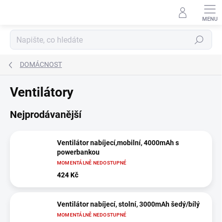
Přejít
na
obsah
Hledat
DOMÁCNOST
Ventilátory
Nejprodávanější
Ventilátor nabíjecí,mobilní, 4000mAh s
powerbankou
MOMENTÁLNĚ NEDOSTUPNÉ
424 Kč
Ventilátor nabíjecí, stolní, 3000mAh šedý/bílý
MOMENTÁLNĚ NEDOSTUPNÉ