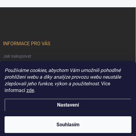
á
d
Z
a
á
c
p
í
p
a
r
t
v
í
INFORMACE PRO VÁS
k
y
Jak nakupovat
v
ý
Obchodní podmínky
p
Používáme cookies, abychom Vám umožnili pohodlné
i
Podmínky ochrany osobních údajů
prohlížení webu a díky analýze provozu webu neustále
s
zlepšovali jeho funkce, výkon a použitelnost.
Více
Kontakty
u
informací
zde
.
Nastavení
Copyright 2026
Extravune.cz
. Všechna práva vyhrazena.
Souhlasím
Vytvořil Shoptet