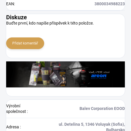
EAN
:
3800034988223
Diskuze
Buďte první, kdo napíše příspěvek k této položce.
Přidat komentář
Výrobní
Balev Corporation EOOD
společnost
:
ul. Detelina 5, 1346 Voluyak (Sofia),
Adresa
:
Bulharsko