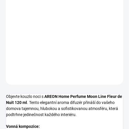
Měrná
SKLADEM
(>10 KS)
cena:
−
+
Přidat do košíku
Smyslný bytový parfém Fleur de Nuit s kořenitými tóny
kardamomu a hřebíčku, podpořený pačuli a cedrovým dřevem.
Vůně plná elegance, hloubky a hřejivé harmonie.
DETAILNÍ INFORMACE
ZEPTAT SE
Objevte kouzlo noci s
AREON Home Perfume Moon Line Fleur de
Nuit 120 ml
. Tento elegantní aroma difuzér přináší do vašeho
domova tajemnou, hlubokou a sofistikovanou atmosféru, která
podtrhne jedinečnost každého interiéru.
Vonná kompozice: