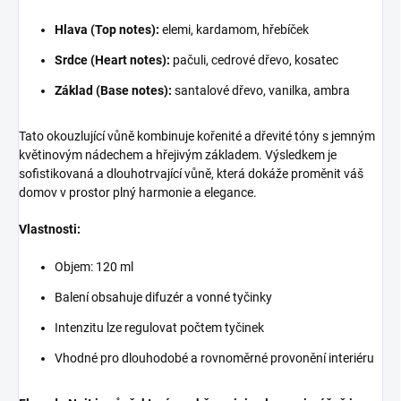
Hlava (Top notes):
elemi, kardamom, hřebíček
Srdce (Heart notes):
pačuli, cedrové dřevo, kosatec
Základ (Base notes):
santalové dřevo, vanilka, ambra
Tato okouzlující vůně kombinuje kořenité a dřevité tóny s jemným
květinovým nádechem a hřejivým základem. Výsledkem je
sofistikovaná a dlouhotrvající vůně, která dokáže proměnit váš
domov v prostor plný harmonie a elegance.
Vlastnosti:
Objem: 120 ml
Balení obsahuje difuzér a vonné tyčinky
Intenzitu lze regulovat počtem tyčinek
Vhodné pro dlouhodobé a rovnoměrné provonění interiéru