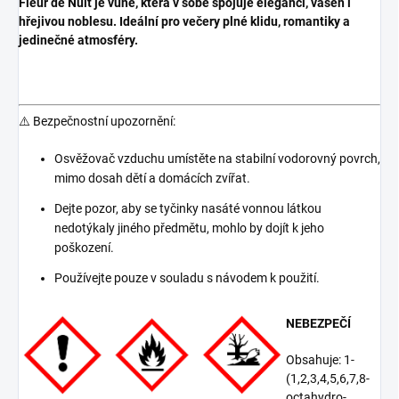
Fleur de Nuit je vůně, která v sobě spojuje eleganci, vášeň i
hřejivou noblesu. Ideální pro večery plné klidu, romantiky a
jedinečné atmosféry.
⚠️ Bezpečnostní upozornění:
Osvěžovač vzduchu umístěte na stabilní vodorovný povrch,
mimo dosah dětí a domácích zvířat.
Dejte pozor, aby se tyčinky nasáté vonnou látkou
nedotýkaly jiného předmětu, mohlo by dojít k jeho
poškození.
Používejte pouze v souladu s návodem k použití.
NEBEZPEČÍ
Obsahuje: 1-
(1,2,3,4,5,6,7,8-
octahydro-