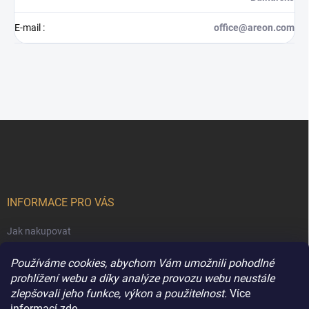
E-mail
:
office@areon.com
Z
á
p
a
t
í
INFORMACE PRO VÁS
Jak nakupovat
Obchodní podmínky
Používáme cookies, abychom Vám umožnili pohodlné
Podmínky ochrany osobních údajů
prohlížení webu a díky analýze provozu webu neustále
zlepšovali jeho funkce, výkon a použitelnost.
Více
Kontakty
informací
zde
.