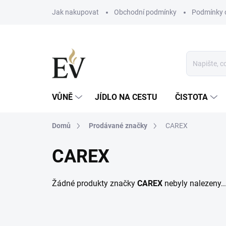
Přejít
Jak nakupovat
Obchodní podmínky
Podmínky 
na
obsah
VŮNĚ
JÍDLO NA CESTU
ČISTOTA
Domů
Prodávané značky
CAREX
CAREX
Žádné produkty značky
CAREX
nebyly nalezeny..