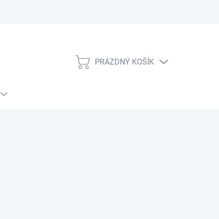
PRÁZDNÝ KOŠÍK
NÁKUPNÍ
KOŠÍK