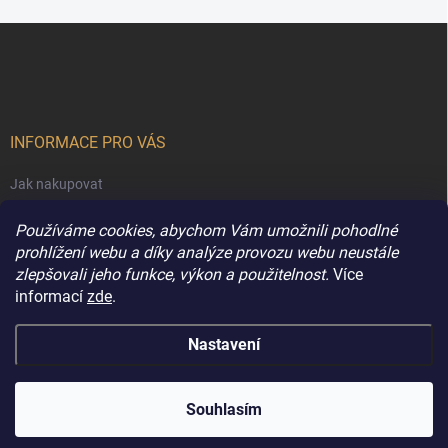
Z
á
p
a
t
í
INFORMACE PRO VÁS
Jak nakupovat
Obchodní podmínky
Používáme cookies, abychom Vám umožnili pohodlné
Podmínky ochrany osobních údajů
prohlížení webu a díky analýze provozu webu neustále
zlepšovali jeho funkce, výkon a použitelnost.
Více
Kontakty
informací
zde
.
Nastavení
Copyright 2026
Extravune.cz
. Všechna práva vyhrazena.
Souhlasím
Vytvořil Shoptet