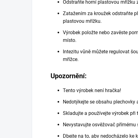
Odstraňte horní plastovou mřížku 
Zatažením za kroužek odstraňte p
plastovou mřížku.
Výrobek položte nebo zavěste pom
místo.
Intezitu vůně můžete regulovat š
mřížce.
Upozornění:
Tento výrobek není hračka!
Nedotýkejte se obsahu plechovky a 
Skladujte a používejte výrobek při 
Nevystavujte osvěžovač přímému 
Dbejte na to, aby nedocházelo ke