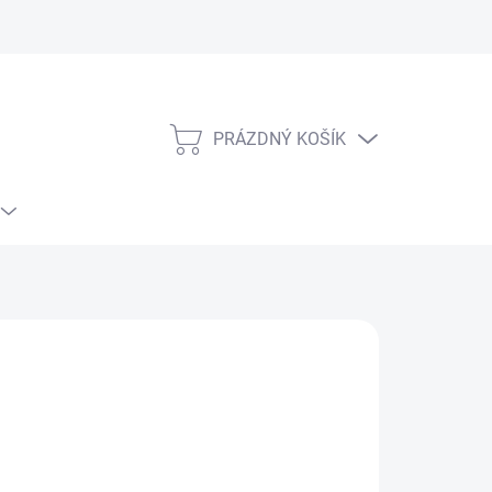
PRÁZDNÝ KOŠÍK
NÁKUPNÍ
KOŠÍK