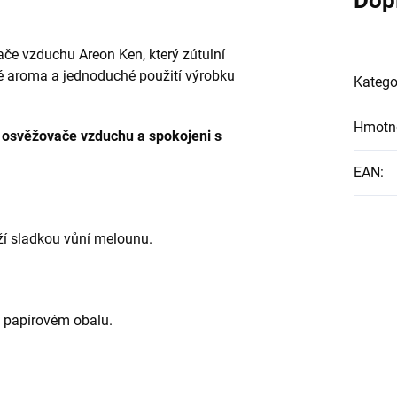
Dop
e vzduchu Areon Ken, který zútulní
né aroma a jednoduché použití výrobku
Katego
Hmotn
í osvěžovače vzduchu a spokojeni s
EAN
:
 sladkou vůní melounu.
 papírovém obalu.