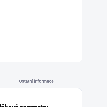
edotýkejte se obsahu plechovky a ani jej nejezte.
k při teplotě od 5 °C do 30 °C. Nevystavujte
u záření. Dbejte na to, aby nedocházelo ke
u s jakýmkoliv povrchem.
ZEPTAT SE
Ostatní informace