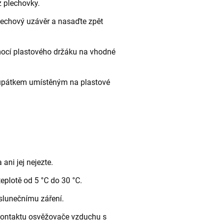
z plechovky.
lechový uzávěr a nasaďte zpět
ocí plastového držáku na vhodné
oupátkem umístěným na plastové
ani jej nejezte.
teplotě od 5 °C do 30 °C.
slunečnímu záření.
 kontaktu osvěžovače vzduchu s