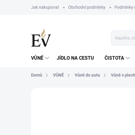
Přejít
Jak nakupovat
Obchodní podmínky
Podmínky 
na
obsah
VŮNĚ
JÍDLO NA CESTU
ČISTOTA
Domů
VŮNĚ
Vůně do auta
Vůně v plec
Neohodnoceno
Podrobnosti hodn