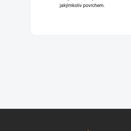
jakýmkoliv povrchem.
Z
á
p