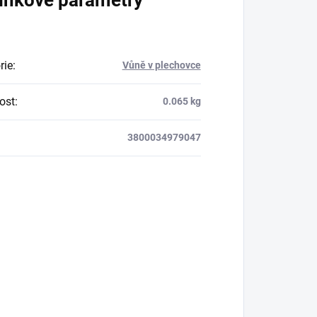
lňkové parametry
rie
:
Vůně v plechovce
ost
:
0.065 kg
3800034979047