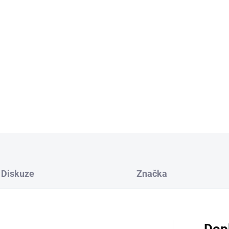
Upozornění:
Tento výrobek není hračka! N
Skladujte a používejte výrobe
osvěžovač přímému slunečním
kontaktu osvěžovače vzduch
DETAILNÍ INFORMACE
Diskuze
Značka