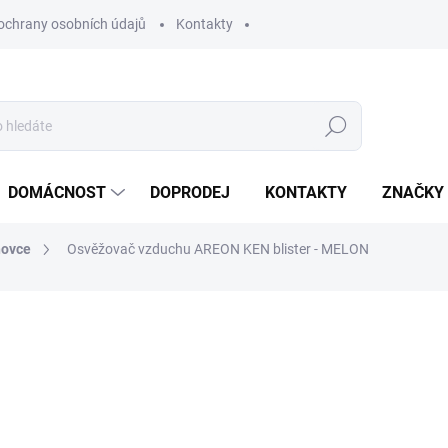
ochrany osobních údajů
Kontakty
Hledat
DOMÁCNOST
DOPRODEJ
KONTAKTY
ZNAČKY
hovce
Osvěžovač vzduchu AREON KEN blister - MELON
ocení
ZNAČKA:
AREON
95 Kč
78,51 Kč bez DPH
Měrná
SKLADEM
(>10 KS)