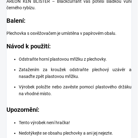
AREON KEN BLISTER – Blackcurrant vás potěší sladkou vůní
černého rybízu.
Balení:
Plechovka s osvěžovačem je umístěna v papírovém obalu.
Návod k použití:
Odstraňte horní plastovou mřížku z plechovky.
Zatažením za kroužek odstraňte plechový uzávěr a
nasaďte zpět plastovou mřížku.
Výrobek položte nebo zavěste pomocí plastového držáku
na vhodné místo.
Upozornění:
Tento výrobek není hračka!
Nedotýkejte se obsahu plechovky a ani jej nejezte.