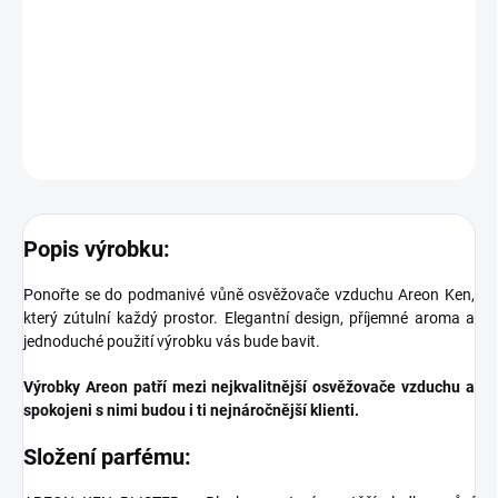
°C. Nevystavujte osvěžovač přímému slunečnímu záření. Dbejte
na to, aby nedocházelo ke kontaktu osvěžovače vzduchu s
jakýmkoliv povrchem.
DETAILNÍ INFORMACE
ZEPTAT SE
Popis výrobku:
Ponořte se do podmanivé vůně osvěžovače vzduchu Areon Ken,
který zútulní každý prostor. Elegantní design, příjemné aroma a
jednoduché použití výrobku vás bude bavit.
Výrobky Areon patří mezi nejkvalitnější osvěžovače vzduchu a
spokojeni s nimi budou i ti nejnáročnější klienti.
Složení parfému: