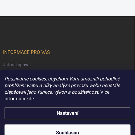
Z
á
p
a
t
í
INFORMACE PRO VÁS
Jak nakupovat
Obchodní podmínky
Používáme cookies, abychom Vám umožnili pohodlné
Podmínky ochrany osobních údajů
prohlížení webu a díky analýze provozu webu neustále
zlepšovali jeho funkce, výkon a použitelnost.
Více
Kontakty
informací
zde
.
Nastavení
Copyright 2026
Extravune.cz
. Všechna práva vyhrazena.
Souhlasím