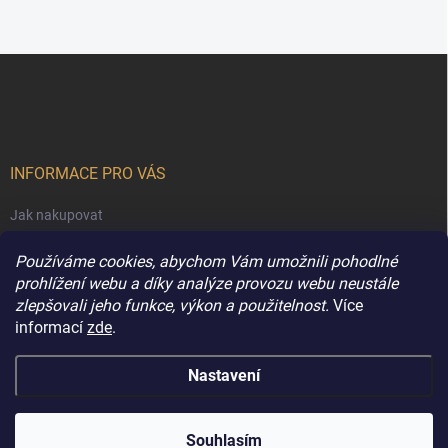
Z
á
p
a
t
í
INFORMACE PRO VÁS
Jak nakupovat
Obchodní podmínky
Používáme cookies, abychom Vám umožnili pohodlné
Podmínky ochrany osobních údajů
prohlížení webu a díky analýze provozu webu neustále
zlepšovali jeho funkce, výkon a použitelnost.
Více
Kontakty
informací
zde
.
Nastavení
Copyright 2026
Extravune.cz
. Všechna práva vyhrazena.
Souhlasím