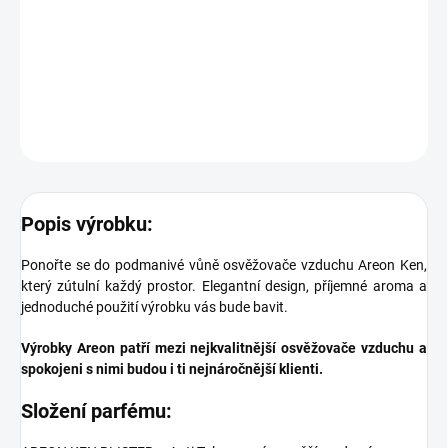
°C. Nevystavujte osvěžovač přímému slunečnímu záření. Dbejte
na to, aby nedocházelo ke kontaktu osvěžovače vzduchu s
jakýmkoliv povrchem.
DETAILNÍ INFORMACE
ZEPTAT SE
Popis výrobku:
Ponořte se do podmanivé vůně osvěžovače vzduchu Areon Ken,
který zútulní každý prostor. Elegantní design, příjemné aroma a
jednoduché použití výrobku vás bude bavit.
Výrobky Areon patří mezi nejkvalitnější osvěžovače vzduchu a
spokojeni s nimi budou i ti nejnáročnější klienti.
Složení parfému: