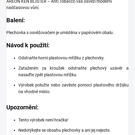
AREON KEN BLISTER – Anti Tobacco vás osvěží moderní
nadčasovou vůní.
Balení:
Plechovka s osvěžovačem je umístěna v papírovém obalu.
Návod k použití:
Odstraňte horní plastovou mřížku z plechovky.
Zatažením za kroužek odstraňte plechový uzávěr a
nasaďte zpět plastovou mřížku.
Výrobek položte nebo zavěste pomocí plastového držáku
na vhodné místo.
Upozornění:
Tento výrobek není hračka!
Nedotýkejte se obsahu plechovky a ani jej nejezte.