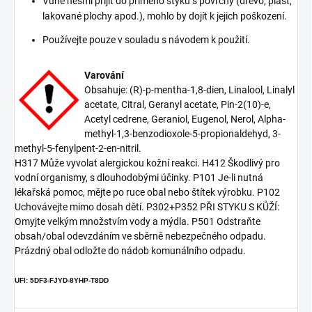
Vůně nesmí přijít do přímého styku s povrchy (dřevo, plast,
lakované plochy apod.), mohlo by dojít k jejich poškození.
Používejte pouze v souladu s návodem k použití.
Varování
Obsahuje: (R)-p-mentha-1,8-dien, Linalool, Linalyl
acetate, Citral, Geranyl acetate, Pin-2(10)-e,
Acetyl cedrene, Geraniol, Eugenol, Nerol, Alpha-
methyl-1,3-benzodioxole-5-propionaldehyd, 3-
methyl-5-fenylpent-2-en-nitril.
H317 Může vyvolat alergickou kožní reakci. H412 Škodlivý pro
vodní organismy, s dlouhodobými účinky. P101 Je-li nutná
lékařská pomoc, mějte po ruce obal nebo štítek výrobku. P102
Uchovávejte mimo dosah dětí. P302+P352 PŘI STYKU S KŮŽÍ:
Omyjte velkým množstvím vody a mýdla. P501 Odstraňte
obsah/obal odevzdáním ve sběrně nebezpečného odpadu.
Prázdný obal odložte do nádob komunálního odpadu.
UFI: 5DF3-FJYD-8YHP-T8DD