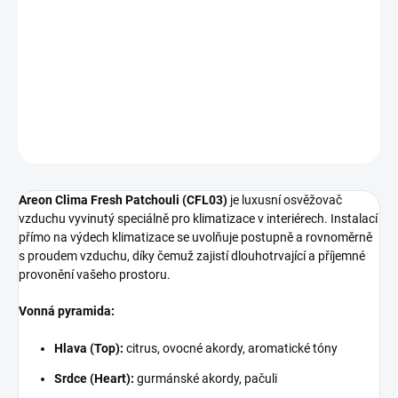
Výrazná vůně
Areon Clima Fresh Patchouli
– osvěžovač pro
klimatizace v domácnostech, kancelářích i komerčních
prostorách. Spojení citrusů, gurmánských tónů a hřejivé vanilky.
DETAILNÍ INFORMACE
ZEPTAT SE
Areon Clima Fresh Patchouli (CFL03)
je luxusní osvěžovač
vzduchu vyvinutý speciálně pro klimatizace v interiérech. Instalací
přímo na výdech klimatizace se uvolňuje postupně a rovnoměrně
s proudem vzduchu, díky čemuž zajistí dlouhotrvající a příjemné
provonění vašeho prostoru.
Vonná pyramida:
Hlava (Top):
citrus, ovocné akordy, aromatické tóny
Srdce (Heart):
gurmánské akordy, pačuli