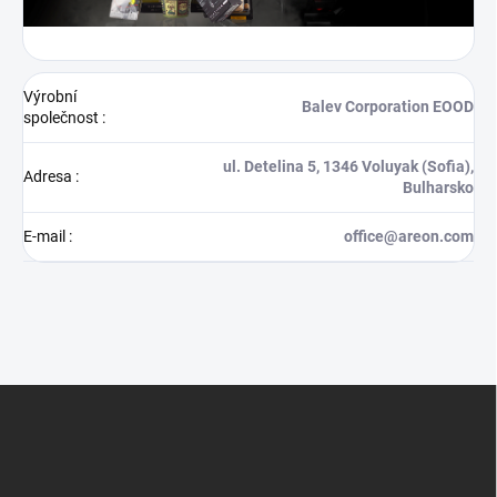
Výrobní
Balev Corporation EOOD
společnost
:
ul. Detelina 5, 1346 Voluyak (Sofia),
Adresa
:
Bulharsko
E-mail
:
office@areon.com
Z
á
p
a
t