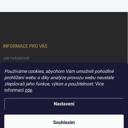
Z
á
p
a
t
í
INFORMACE PRO VÁS
Jak nakupovat
Obchodní podmínky
Používáme cookies, abychom Vám umožnili pohodlné
Podmínky ochrany osobních údajů
prohlížení webu a díky analýze provozu webu neustále
zlepšovali jeho funkce, výkon a použitelnost.
Více
Kontakty
informací
zde
.
Nastavení
Copyright 2026
Extravune.cz
. Všechna práva vyhrazena.
Souhlasím