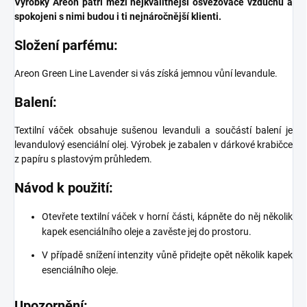
Výrobky Areon patří mezi nejkvalitnější osvěžovače vzduchu a
spokojeni s nimi budou i ti nejnáročnější klienti.
Složení parfému:
Areon Green Line Lavender si vás získá jemnou vůní levandule.
Balení:
Textilní váček obsahuje sušenou levanduli a součástí balení je
levandulový esenciální olej. Výrobek je zabalen v dárkové krabičce
z papíru s plastovým průhledem.
Návod k použití:
Otevřete textilní váček v horní části, kápněte do něj několik
kapek esenciálního oleje a zavěste jej do prostoru.
V případě snížení intenzity vůně přidejte opět několik kapek
esenciálního oleje.
Upozornění: