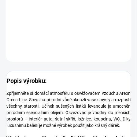
intenzity vůně přidejte opět několik kapek esenciálního oleje.
Upozornění:
Skladujte a používejte osvěžovač při teplotě mezi 5 °C až 30 °C.
Nevystavujte výrobek přímému slunečnímu záření.
DETAILNÍ INFORMACE
ZEPTAT SE
Popis výrobku:
Zpříjemněte si domácí atmosféru s osvěžovačem vzduchu Areon
Green Line. Smyslná přírodní vůně okouzlí vaše smysly a rozpustí
všechny starosti. Účinek sušených lístků levandule je umocněn
přírodním esenciálním olejem. Osvěžovač je vhodný do menších
prostorů – interiér auta, šatní skříň, ložnice, koupelna, WC. Díky
luxusnímu balení je možné výrobek použít jako krásný dárek.