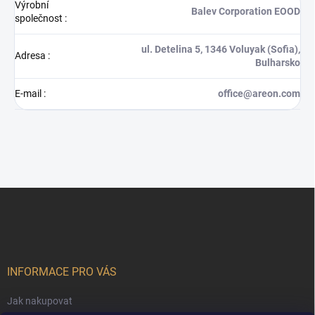
Výrobní
Balev Corporation EOOD
společnost
:
ul. Detelina 5, 1346 Voluyak (Sofia),
Adresa
:
Bulharsko
E-mail
:
office@areon.com
Z
á
p
a
t
í
INFORMACE PRO VÁS
Jak nakupovat