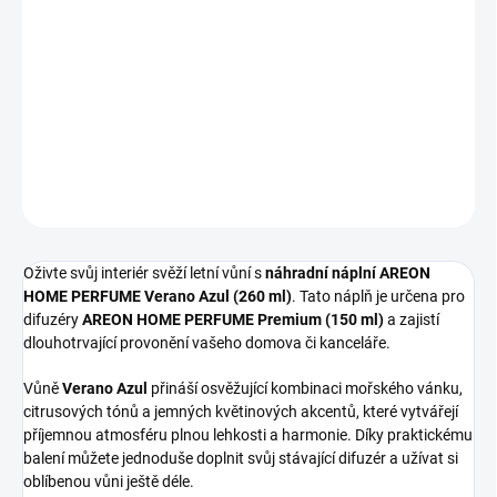
Náhradní náplň AREON HOME PERFUME Verano Azul (260 ml)
prodlouží životnost vašeho oblíbeného difuzéru. Udržujte svůj
domov provoněný svěží, letní vůní s tóny mořského vánku a
citrusů.
DETAILNÍ INFORMACE
ZEPTAT SE
Oživte svůj interiér svěží letní vůní s
náhradní náplní AREON
HOME PERFUME Verano Azul (260 ml)
. Tato náplň je určena pro
difuzéry
AREON HOME PERFUME Premium (150 ml)
a zajistí
dlouhotrvající provonění vašeho domova či kanceláře.
Vůně
Verano Azul
přináší osvěžující kombinaci mořského vánku,
citrusových tónů a jemných květinových akcentů, které vytvářejí
příjemnou atmosféru plnou lehkosti a harmonie. Díky praktickému
balení můžete jednoduše doplnit svůj stávající difuzér a užívat si
oblíbenou vůni ještě déle.