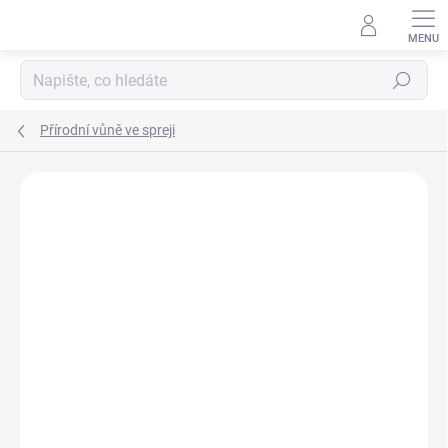
Přejít
na
obsah
Hledat
Přírodní vůně ve spreji
Neohodnoceno
Podrobnosti hodnocení
ZNAČKA:
AREON