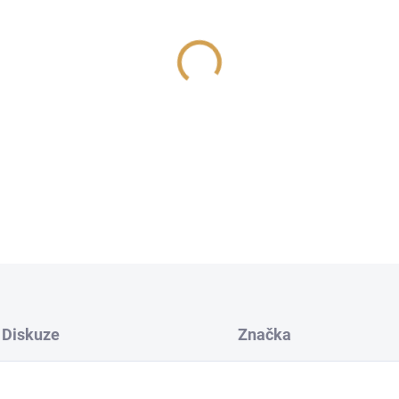
cena:
−
+
Náhradní náplň AREON HOME 
osvěžení s jemnými květinový
provonění vašeho domova pln
DETAILNÍ INFORMACE
Diskuze
Značka