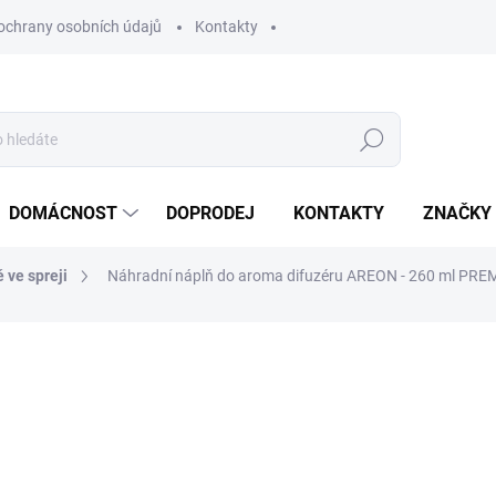
ochrany osobních údajů
Kontakty
Hledat
DOMÁCNOST
DOPRODEJ
KONTAKTY
ZNAČKY
 ve spreji
Náhradní náplň do aroma difuzéru AREON - 260 ml PREM
ocení
ZNAČKA:
AREON
442 Kč
365,29 Kč bez DPH
Měrná
SKLADEM
(>10 KS)