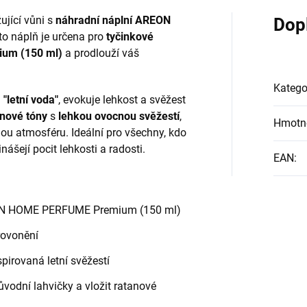
ující vůni s
náhradní náplní AREON
Dop
ato náplň je určena pro
tyčinkové
um (150 ml)
a prodlouží váš
Katego
á
"letní voda"
, evokuje lehkost a svěžest
nové tóny
s
lehkou ovocnou svěžestí
,
Hmotn
ou atmosféru. Ideální pro všechny, kdo
inášejí pocit lehkosti a radosti.
EAN
:
EON HOME PERFUME Premium (150 ml)
rovonění
pirovaná letní svěžestí
ůvodní lahvičky a vložit ratanové