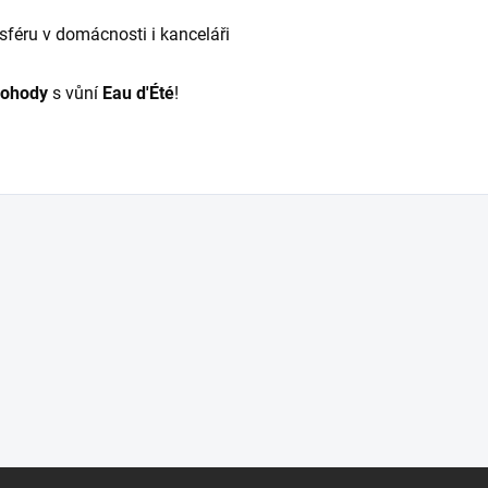
sféru v domácnosti i kanceláři
pohody
s vůní
Eau d'Été
!