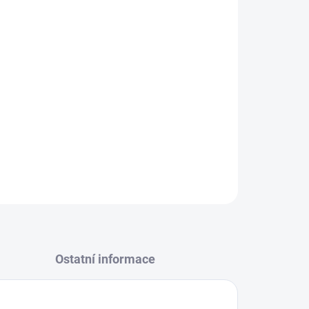
Přidat do košíku
PERFUME Eau d'Été (260 ml) přináší letní
mi a ovocnými tóny. Pro dlouhotrvající
é elegance a svěžesti.
ZEPTAT SE
Ostatní informace