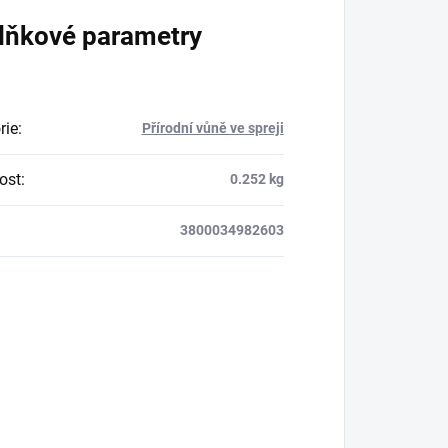
lňkové parametry
rie
:
Přírodní vůně ve spreji
ost
:
0.252 kg
3800034982603