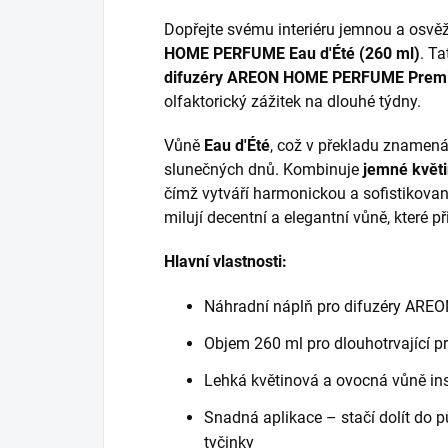
Dopřejte svému interiéru jemnou a osvěž
HOME PERFUME Eau d'Été (260 ml)
. T
difuzéry AREON HOME PERFUME Premi
olfaktorický zážitek na dlouhé týdny.
Vůně
Eau d'Été
, což v překladu znamen
slunečných dnů. Kombinuje
jemné květi
čímž vytváří harmonickou a sofistikovan
milují decentní a elegantní vůně, které př
Hlavní vlastnosti:
Náhradní náplň pro difuzéry AR
Objem 260 ml pro dlouhotrvající p
Lehká květinová a ovocná vůně ins
Snadná aplikace – stačí dolít do p
tyčinky