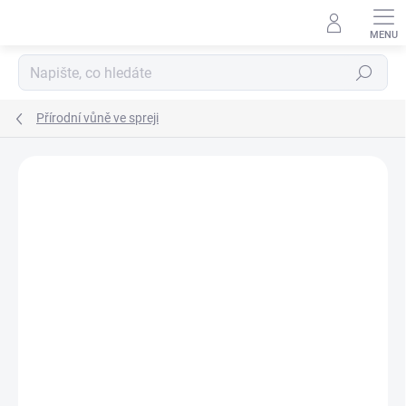
Přejít
na
obsah
Hledat
Přírodní vůně ve spreji
Neohodnoceno
Podrobnosti hodnocení
ZNAČKA:
AREON