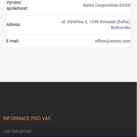
Výrobní
Balev Corporation EOOD
společnost
:
ul. Detelina 5, 1346 Voluyak (Sofia),
Adresa
:
Bulharsko
E-mail
:
office@areon.com
Z
á
p
a
t
í
INFORMACE PRO VÁS
Jak nakupovat