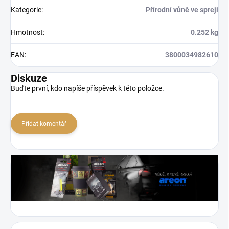
Kategorie
:
Přírodní vůně ve spreji
Hmotnost
:
0.252 kg
EAN
:
3800034982610
Diskuze
Buďte první, kdo napíše příspěvek k této položce.
Přidat komentář