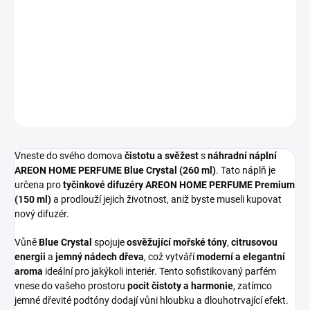
Náhradní náplň AREON HOME PERFUME Blue Crystal (260 ml)
přináší osvěžující a elegantní vůni s tóny moře, citrusů a jemného
dřeva. Pro dlouhotrvající provonění vašeho domova či kanceláře.
DETAILNÍ INFORMACE
ZEPTAT SE
Vneste do svého domova
čistotu a svěžest
s
náhradní náplní
AREON HOME PERFUME Blue Crystal (260 ml)
. Tato náplň je
určena pro
tyčinkové difuzéry AREON HOME PERFUME Premium
(150 ml)
a prodlouží jejich životnost, aniž byste museli kupovat
nový difuzér.
Vůně
Blue Crystal
spojuje
osvěžující mořské tóny
,
citrusovou
energii
a
jemný nádech dřeva
, což vytváří
moderní a elegantní
aroma
ideální pro jakýkoli interiér. Tento sofistikovaný parfém
vnese do vašeho prostoru
pocit čistoty a harmonie
, zatímco
jemné dřevité podtóny dodají vůni hloubku a dlouhotrvající efekt.