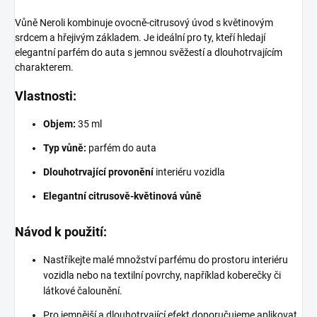
Vůně Neroli kombinuje ovocně-citrusový úvod s květinovým
srdcem a hřejivým základem. Je ideální pro ty, kteří hledají
elegantní parfém do auta s jemnou svěžestí a dlouhotrvajícím
charakterem.
Vlastnosti:
Objem:
35 ml
Typ vůně:
parfém do auta
Dlouhotrvající provonění
interiéru vozidla
Elegantní citrusově-květinová vůně
Návod k použití:
Nastříkejte malé množství parfému do prostoru interiéru
vozidla nebo na textilní povrchy, například koberečky či
látkové čalounění.
Pro jemnější a dlouhotrvající efekt doporučujeme aplikovat