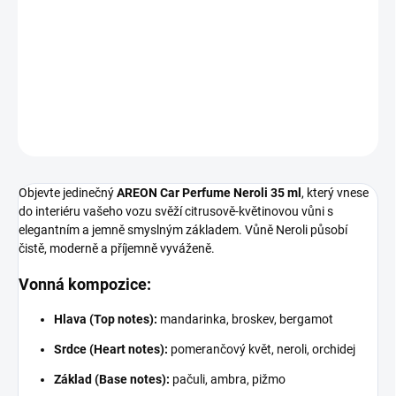
Elegantní parfém do auta s citrusově-květinovou vůní mandarinky,
neroli a pomerančového květu doplněný o smyslný základ ambry
a pižma. AREON Neroli dodá interiéru vozu svěží a luxusní
atmosféru.
DETAILNÍ INFORMACE
ZEPTAT SE
Objevte jedinečný
AREON Car Perfume Neroli 35 ml
, který vnese
do interiéru vašeho vozu svěží citrusově-květinovou vůni s
elegantním a jemně smyslným základem. Vůně Neroli působí
čistě, moderně a příjemně vyváženě.
Vonná kompozice:
Hlava (Top notes):
mandarinka, broskev, bergamot
Srdce (Heart notes):
pomerančový květ, neroli, orchidej
Základ (Base notes):
pačuli, ambra, pižmo