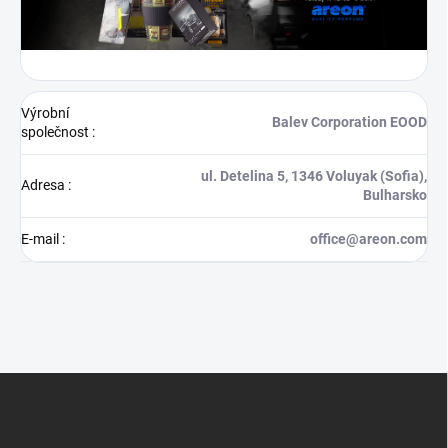
Výrobní
Balev Corporation EOOD
společnost
:
ul. Detelina 5, 1346 Voluyak (Sofia),
Adresa
:
Bulharsko
E-mail
:
office@areon.com
Z
á
p