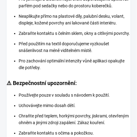
parfém pod sedačky nebo do prostoru koberečků.
Neaplikujte přímo na plastové díly, palubní desku, volant,
displeje, kožené povrchy ani lakované části interiéru.
Zabraňte kontaktu s čelním sklem, okny a citlivými povrchy.
Před použitím na textil doporučujeme vyzkoušet
snášenlivost na méně viditelném místě.
Pro zachování optimální intenzity vůně aplikaci opakujte
dle potřeby.
⚠️ Bezpečnostní upozornění:
Používejte pouze v souladu s návodem k použití.
Uchovávejte mimo dosah dětí.
Chraňte před teplem, horkými povrchy, jiskrami, otevřeným
ohněm a jinými zdroji zapálení. Zákaz kouření.
Zabraňte kontaktu s očima a pokožkou.