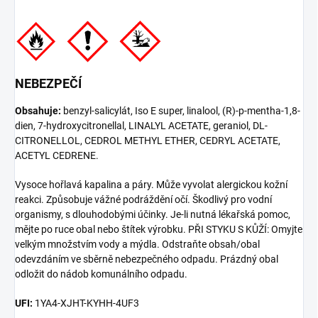
NEBEZPEČÍ
Obsahuje:
benzyl-salicylát, Iso E super, linalool, (R)-p-mentha-1,8-
dien, 7-hydroxycitronellal, LINALYL ACETATE, geraniol, DL-
CITRONELLOL, CEDROL METHYL ETHER, CEDRYL ACETATE,
ACETYL CEDRENE.
Vysoce hořlavá kapalina a páry. Může vyvolat alergickou kožní
reakci. Způsobuje vážné podráždění očí. Škodlivý pro vodní
organismy, s dlouhodobými účinky. Je-li nutná lékařská pomoc,
mějte po ruce obal nebo štítek výrobku. PŘI STYKU S KŮŽÍ: Omyjte
velkým množstvím vody a mýdla. Odstraňte obsah/obal
odevzdáním ve sběrně nebezpečného odpadu. Prázdný obal
odložit do nádob komunálního odpadu.
UFI:
1YA4-XJHT-KYHH-4UF3