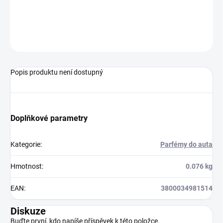
AREON SPRAY BLASTER BLACK 30 ml
- Vanilla Black
ZEPTAT SE
Popis produktu není dostupný
Doplňkové parametry
Kategorie
:
Parfémy do auta
Hmotnost
:
0.076 kg
EAN
:
3800034981514
Diskuze
Buďte první, kdo napíše příspěvek k této položce.