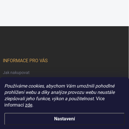
Z
á
p
a
t
í
INFORMACE PRO VÁS
Jak nakupovat
Obchodní podmínky
Používáme cookies, abychom Vám umožnili pohodlné
Podmínky ochrany osobních údajů
prohlížení webu a díky analýze provozu webu neustále
zlepšovali jeho funkce, výkon a použitelnost.
Více
Kontakty
informací
zde
.
Nastavení