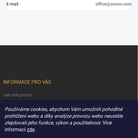
E-mail
:
office@areon.com
Z
á
p
a
t
í
INFORMACE PRO VÁS
Jak nakupovat
Obchodní podmínky
Používáme cookies, abychom Vám umožnili pohodlné
Podmínky ochrany osobních údajů
prohlížení webu a díky analýze provozu webu neustále
zlepšovali jeho funkce, výkon a použitelnost.
Více
Kontakty
informací
zde
.