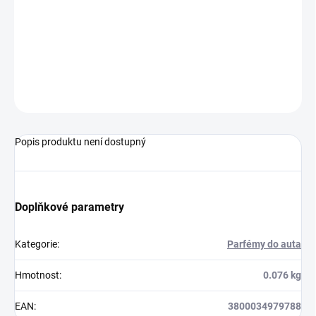
Smyslná vůně osvěžovače AREON SPRAY BLASTER zpříjemní
vaše okamžiky v autě i doma. Jemné aroma zútulní menší interiéry
jako vaše auto, koupelnu, WC, ložnici či kancelář. Výrobky Areon
patří mezi nejkvalitnější osvěžovače vzduchu a spokojeni s nimi
budou i ti nejnáročnější klienti.
ZEPTAT SE
Popis produktu není dostupný
Doplňkové parametry
Kategorie
:
Parfémy do auta
Hmotnost
:
0.076 kg
EAN
:
3800034979788