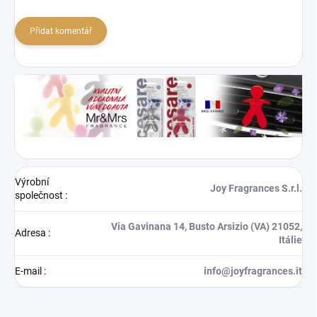
Přidat komentář
Výrobní
Joy Fragrances S.r.l.
společnost
:
Via Gavinana 14, Busto Arsizio (VA) 21052,
Adresa
:
Itálie
E-mail
:
info@joyfragrances.it