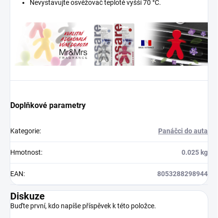
Nevystavujte osvěžovač teplotě vyšší 70 °C.
Doplňkové parametry
Kategorie
:
Panáčci do auta
Hmotnost
:
0.025 kg
EAN
:
8053288298944
Diskuze
Buďte první, kdo napíše příspěvek k této položce.