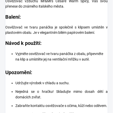
Osvěžovač vzduchu Mr&Mrs Cesare Warm Spicy, Vás svou
přenese do známého italského města.
Balení:
Osvěžovač ve tvaru panáčka je společně s klipsem umístěn v
plastovém obalu. Je v elegantním bílém papírovém balení.
Návod k použití:
Vyjměte osvěžovač ve tvaru panáčka z obalu, připevněte
na klip a umístěte jej na ventilační mřížku v autě.
Upozornění:
Udržujte výrobek v chladu a suchu.
Nejedná se o hračku! Skladujte mimo dosah dětí a
domácích zvířat.
Zabraňte kontaktu osvěžovače s očima, kůží nebo oděvem.