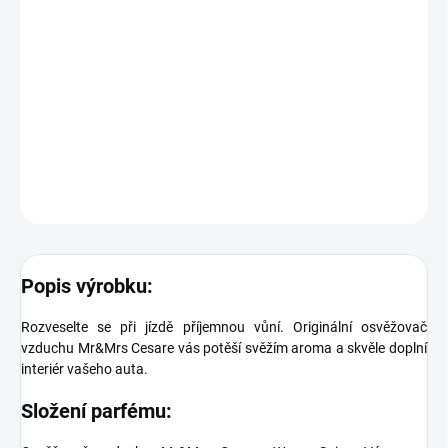
cena:
−
+
Přidat do košíku
Veselá vůně pro vaše auto
DETAILNÍ INFORMACE
ZEPTAT SE
Popis výrobku:
Rozveselte se při jízdě příjemnou vůní. Originální osvěžovač
vzduchu Mr&Mrs Cesare vás potěší svěžím aroma a skvěle doplní
interiér vašeho auta.
Složení parfému: