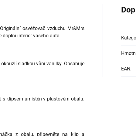
Dop
í. Originální osvěžovač vzduchu Mr&Mrs
 doplní interiér vašeho auta.
Katego
Hmotn
okouzlí sladkou vůní vanilky. Obsahuje
EAN
:
ě s klipsem umístěn v plastovém obalu.
.
náčka z obalu, připevněte na klip a