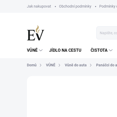
Přejít
Jak nakupovat
Obchodní podmínky
Podmínky 
na
obsah
VŮNĚ
JÍDLO NA CESTU
ČISTOTA
Domů
VŮNĚ
Vůně do auta
Panáčci do 
Neohodnoceno
Podrobnosti hodn