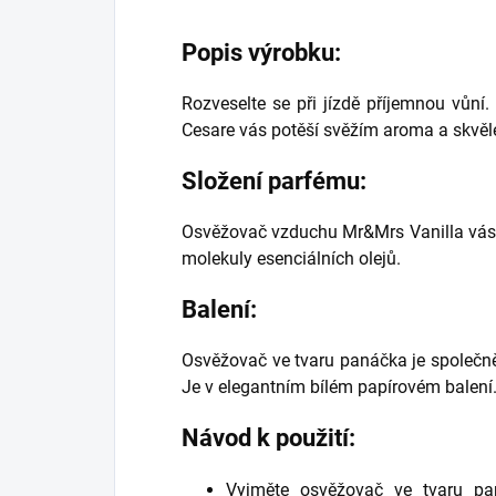
Popis výrobku:
Rozveselte se při jízdě příjemnou vůn
Cesare vás potěší svěžím aroma a skvěle
Složení parfému:
Osvěžovač vzduchu Mr&Mrs Vanilla vás 
molekuly esenciálních olejů.
Balení:
Osvěžovač ve tvaru panáčka je společn
Je v elegantním bílém papírovém balení
Návod k použití:
Vyjměte osvěžovač ve tvaru pa