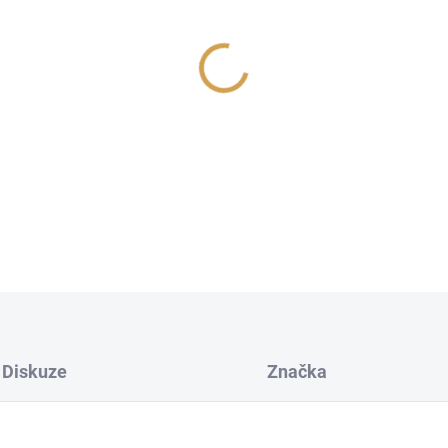
cena:
−
+
Veselá vůně pro vaše auto
DETAILNÍ INFORMACE
Diskuze
Značka