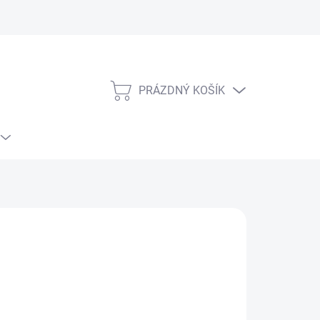
PRÁZDNÝ KOŠÍK
NÁKUPNÍ
KOŠÍK