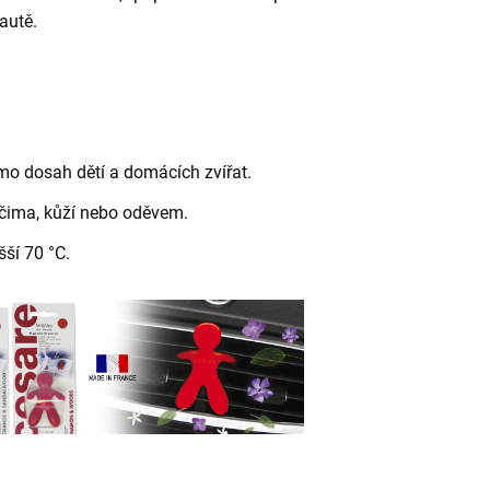
 autě.
.
mo dosah dětí a domácích zvířat.
čima, kůží nebo oděvem.
ší 70 °C.