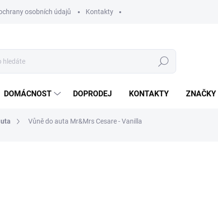
ochrany osobních údajů
Kontakty
Hledat
DOMÁCNOST
DOPRODEJ
KONTAKTY
ZNAČKY
auta
Vůně do auta Mr&Mrs Cesare - Vanilla
ocení
ZNAČKA:
MR&MRS FRAGRANCE
150 Kč
123,97 Kč bez DPH
Měrná
SKLADEM
(>10 KS)