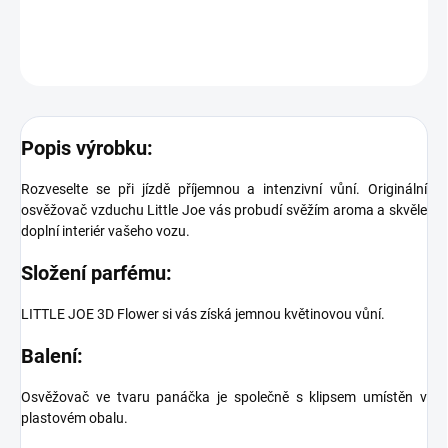
DETAILNÍ INFORMACE
ZEPTAT SE
Popis výrobku:
Rozveselte se při jízdě příjemnou a intenzivní vůní. Originální
osvěžovač vzduchu Little Joe vás probudí svěžím aroma a skvěle
doplní interiér vašeho vozu.
Složení parfému:
LITTLE JOE 3D Flower si vás získá jemnou květinovou vůní.
Balení:
Osvěžovač ve tvaru panáčka je společně s klipsem umístěn v
plastovém obalu.