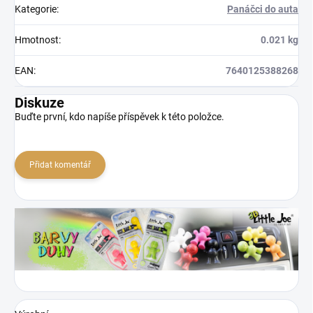
Kategorie
:
Panáčci do auta
Hmotnost
:
0.021 kg
EAN
:
7640125388268
Diskuze
Buďte první, kdo napíše příspěvek k této položce.
Přidat komentář