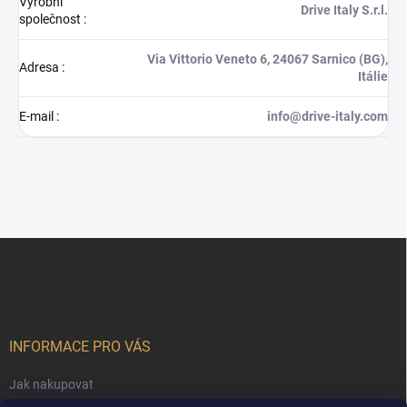
Výrobní
Drive Italy S.r.l.
společnost
:
Via Vittorio Veneto 6, 24067 Sarnico (BG),
Adresa
:
Itálie
E-mail
:
info@drive-italy.com
Z
á
p
a
t
í
INFORMACE PRO VÁS
Jak nakupovat