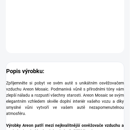
Dbejte na to, aby nedošlo ke kontaktu osvěžovače s jakýmkoliv
povrchem, mohlo by dojít k jeho poškození. Skladujte a používejte
výrobek při teplotě mezi 5 °C až 30 °C. Nevystavujte výrobek
přímému slunečnímu záření.
DETAILNÍ INFORMACE
ZEPTAT SE
Popis výrobku:
Zpříjemněte si pobyt ve svém autě s unikátním osvěžovačem
vzduchu Areon Mosaic. Podmanivá vůně s přírodními tóny vám
zlepší náladu a rozpustí všechny starosti. Areon Mosaic se svým
elegantním vzhledem skvěle doplní interiér vašeho vozu a díky
smyslné vůni vytvoří ve vašem autě nezapomenutelnou
atmosféru.
Výrobky Areon patří mezi nejkvalitnější osvěžovače vzduchu a