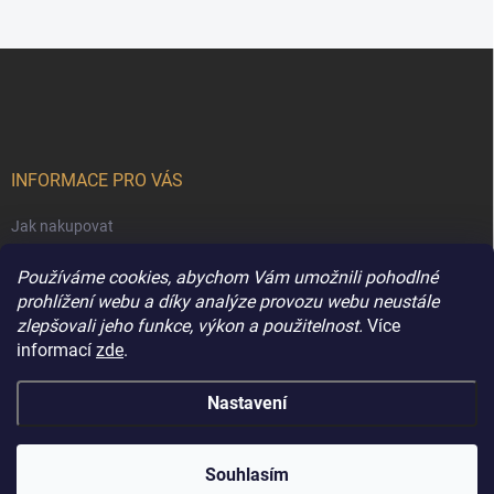
Z
á
p
a
t
í
INFORMACE PRO VÁS
Jak nakupovat
Obchodní podmínky
Používáme cookies, abychom Vám umožnili pohodlné
Podmínky ochrany osobních údajů
prohlížení webu a díky analýze provozu webu neustále
zlepšovali jeho funkce, výkon a použitelnost.
Více
Kontakty
informací
zde
.
Nastavení
Copyright 2026
Extravune.cz
. Všechna práva vyhrazena.
Souhlasím