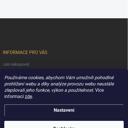
Z
á
p
a
t
í
INFORMACE PRO VÁS
Jak nakupovat
Obchodní podmínky
Používáme cookies, abychom Vám umožnili pohodlné
Podmínky ochrany osobních údajů
prohlížení webu a díky analýze provozu webu neustále
zlepšovali jeho funkce, výkon a použitelnost.
Více
Kontakty
informací
zde
.
Nastavení
Copyright 2026
Extravune.cz
. Všechna práva vyhrazena.