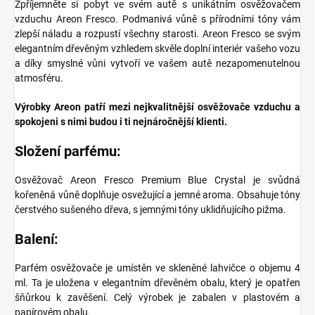
Zpříjemněte si pobyt ve svém autě s unikátním osvěžovačem
vzduchu Areon Fresco. Podmanivá vůně s přírodními tóny vám
zlepší náladu a rozpustí všechny starosti. Areon Fresco se svým
elegantním dřevěným vzhledem skvěle doplní interiér vašeho vozu
a díky smyslné vůni vytvoří ve vašem autě nezapomenutelnou
atmosféru.
Výrobky Areon patří mezi nejkvalitnější osvěžovače vzduchu a
spokojeni s nimi budou i ti nejnáročnější klienti.
Složení parfému:
Osvěžovač Areon Fresco Premium Blue Crystal je svůdná
kořeněná vůně doplňuje osvežující a jemné aroma. Obsahuje tóny
čerstvého sušeného dřeva, s jemnými tóny uklidňujícího pižma.
Balení:
Parfém osvěžovače je umístěn ve skleněné lahvičce o objemu 4
ml. Ta je uložena v elegantním dřevěném obalu, který je opatřen
šňůrkou k zavěšení. Celý výrobek je zabalen v plastovém a
papírovém obalu.