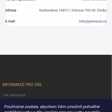
Adresa
:
Suchardova 1687/1, Ostrava 702 00, Česko
E-mail
:
info@pemacar.cz
Z
á
p
a
t
í
INFORMACE PRO VÁS
Jak nakupovat
Obchodní podmínky
Používáme cookies, abychom Vám umožnili pohodlné
Podmínky ochrany osobních údajů