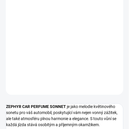
cena:
−
+
Přidat do košíku
ZEPHYR CAR PERFUME SONNET představuje dokonalý způsob,
jak přivést do interiéru vašeho vozu svěžest a jemnost sladké
květinové vůně. S jedinečným spojením bílých květů, květu
pomeranče, limetky, jasmínu a tuberosy vytváříme pro vás parfém,
který zaujme a dá vašemu automobilu nezapomenutelný nádech
elegance.
DETAILNÍ INFORMACE
ZEPTAT SE
ZEPHYR CAR PERFUME SONNET
je jako melodie květinového
sonetu pro váš automobil, poskytující vám nejen vonný zážitek,
ale také atmosféru plnou harmonie a elegance. S touto vůní se
každá jízda stává osobitým a příjemným okamžikem.