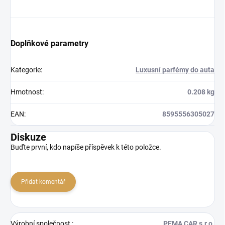
Doplňkové parametry
Kategorie
:
Luxusní parfémy do auta
Hmotnost
:
0.208 kg
EAN
:
8595556305027
Diskuze
Buďte první, kdo napíše příspěvek k této položce.
Přidat komentář
Výrobní společnost
:
PEMA CAR s.r.o.