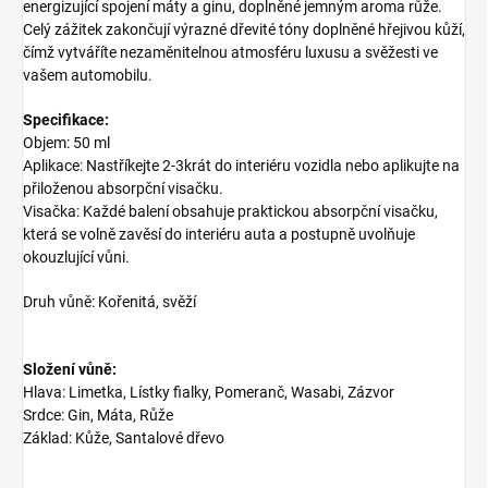
energizující spojení máty a ginu, doplněné jemným aroma růže.
Celý zážitek zakončují výrazné dřevité tóny doplněné hřejivou kůží,
čímž vytváříte nezaměnitelnou atmosféru luxusu a svěžesti ve
vašem automobilu.
Specifikace:
Objem: 50 ml
Aplikace: Nastříkejte 2-3krát do interiéru vozidla nebo aplikujte na
přiloženou absorpční visačku.
Visačka: Každé balení obsahuje praktickou absorpční visačku,
která se volně zavěsí do interiéru auta a postupně uvolňuje
okouzlující vůni.
Druh vůně: Kořenitá, svěží
Složení vůně:
Hlava: Limetka, Lístky fialky, Pomeranč, Wasabi, Zázvor
Srdce: Gin, Máta, Růže
Základ: Kůže, Santalové dřevo