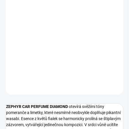
cena:
−
+
Přidat do košíku
ZEPHYR CAR PERFUME DIAMOND přináší do vašeho vozu zážitek
z nezapomenutelné vůně, která spojuje kořenité a svěže tóny. S
jemným rozprašovačem umožňuje snadnou aplikaci do interiéru
vozidla, ať už přímo nebo na přiloženou absorpční visačku.
Visačka, volně zavěšená ve voze, postupně uvolňuje vůni, čímž
zajistí trvalý a osvěžující efekt.
DETAILNÍ INFORMACE
ZEPTAT SE
ZEPHYR CAR PERFUME DIAMOND
otevírá svěžími tóny
pomeranče a limetky, které nesmírně neobvykle doplňuje pikantní
wasabi. Esence z květů fialek se harmonicky prolíná se štiplavým
zázvorem, vytvářející jedinečnou kompozici. V srdci vůně ucítíte