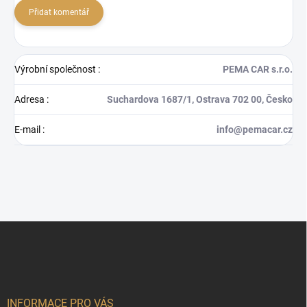
Přidat komentář
Výrobní společnost
:
PEMA CAR s.r.o.
Adresa
:
Suchardova 1687/1, Ostrava 702 00, Česko
E-mail
:
info@pemacar.cz
Z
á
p
a
t
í
INFORMACE PRO VÁS