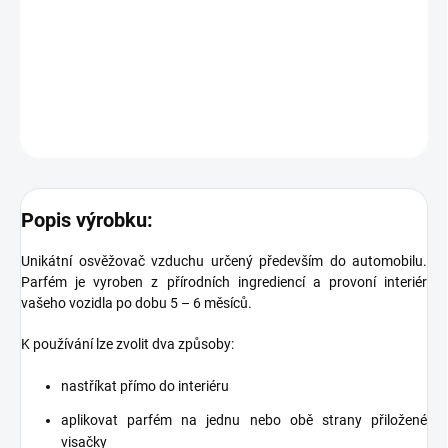
Obsah: 100ml
DETAILNÍ INFORMACE
ZEPTAT SE
Popis výrobku:
Unikátní osvěžovač vzduchu určený především do automobilu.
Parfém je vyroben z přírodních ingrediencí a provoní interiér
vašeho vozidla po dobu 5 – 6 měsíců.
K používání lze zvolit dva způsoby:
nastříkat přímo do interiéru
aplikovat parfém na jednu nebo obě strany přiložené
visačky