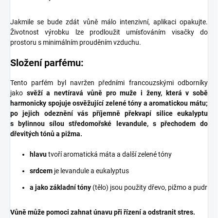
Jakmile se bude zdát vůně málo intenzivní, aplikaci opakujte.
Životnost výrobku lze prodloužit umísťováním visačky do
prostoru s minimálním prouděním vzduchu.
Složení parfému:
Tento parfém byl navržen předními francouzskými odborníky
jako
svěží a nevtíravá vůně pro muže i ženy, která v sobě
harmonicky spojuje osvěžující zelené tóny a aromatickou mátu;
po jejich odeznění vás příjemně překvapí silice eukalyptu
s bylinnou sílou středomořské levandule, s přechodem do
dřevitých tónů a pižma.
hlavu
tvoří aromatická máta a další zelené tóny
srdcem
je levandule a eukalyptus
a jako základní tóny
(tělo) jsou použity dřevo, pižmo a pudr
Vůně může pomoci zahnat únavu při řízení a odstranit stres.