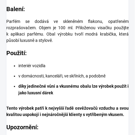
Balení:
Parfém se dodává ve skleněném flakonu, opatřeném
rozprašovačem. Objem je 100 ml. Přiloženou visačku použijte
k aplikaci parfému. Obal výrobku tvoří modrá krabička, která
působí luxusně a stylově.
Použití:
interiér vozidla
v domácnosti, kanceláři, ve skříních, a podobně
díky jedinečné vůni a vkusnému obalu lze výrobek použít i
jako luxusní dárek
Tento výrobek patří k nejvyšší řadě osvěžovačů vzduchu a svou
kvalitou uspokojí i nejnáročnější klienty s vytříbeným vkusem.
Upozornění: