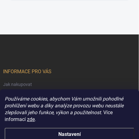
Z
á
p
a
t
í
INFORMACE PRO VÁS
Jak nakupovat
Obchodní podmínky
Používáme cookies, abychom Vám umožnili pohodlné
Podmínky ochrany osobních údajů
prohlížení webu a díky analýze provozu webu neustále
zlepšovali jeho funkce, výkon a použitelnost.
Více
Kontakty
informací
zde
.
Nastavení