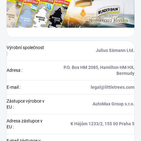
Výrobní společnost
Julius Sämann Ltd.
:
P.O. Box HM 2085, Hamilton HM HX,
Adresa
:
Bermudy
E-mail
:
legal@littletrees.com
Zástupce výrobce v
AutoMax Group s.r.o.
EU
:
Adresa zástupce v
K Hájům 1233/2, 155 00 Praha 5
EU
:
E-mail zástupce v