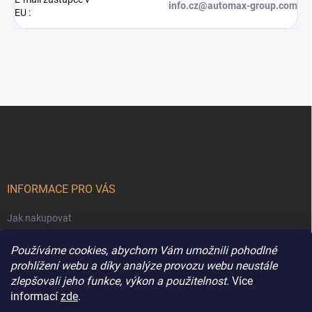
info.cz@automax-group.com
EU
:
Z
á
p
a
t
í
INFORMACE PRO VÁS
Jak nakupovat
Obchodní podmínky
Používáme cookies, abychom Vám umožnili pohodlné
Podmínky ochrany osobních údajů
prohlížení webu a díky analýze provozu webu neustále
zlepšovali jeho funkce, výkon a použitelnost.
Více
Kontakty
informací
zde
.