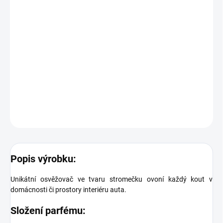
−
+
Přidat do košíku
Stromeček do auta - nestárnoucí klasika.
Osvěžovač vzduchu WUNDER-BAUM Sport Vám zpříjemní den
sladkou
vůní jahod.
DETAILNÍ INFORMACE
ZEPTAT SE
Popis výrobku:
Unikátní osvěžovač ve tvaru stromečku ovoní každý kout v
domácnosti či prostory interiéru auta.
Složení parfému: