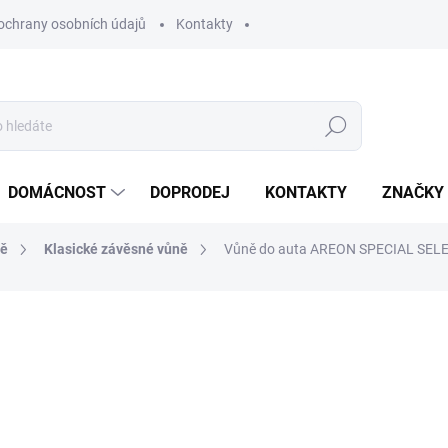
ochrany osobních údajů
Kontakty
Hledat
DOMÁCNOST
DOPRODEJ
KONTAKTY
ZNAČKY
ně
Klasické závěsné vůně
Vůně do auta AREON SPECIAL SELEC
ocení
ZNAČKA:
AREON
42 Kč
34,71 Kč bez DPH
Měrná
SKLADEM
(>10 KS)