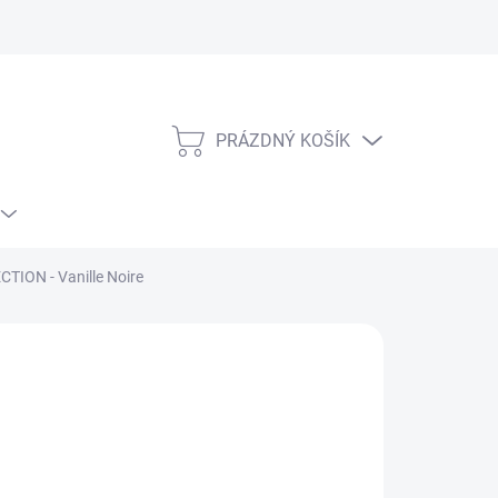
PRÁZDNÝ KOŠÍK
NÁKUPNÍ
KOŠÍK
TION - Vanille Noire