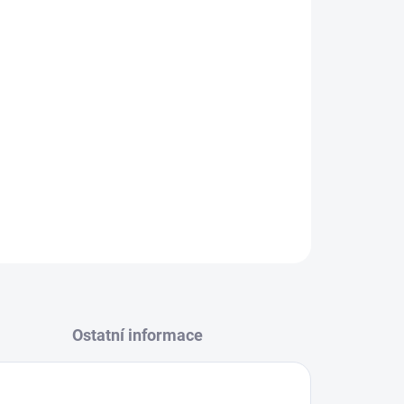
Přidat do košíku
uta s rumem, tabákem a černou vanilkou. Pro
l.
ZEPTAT SE
Ostatní informace