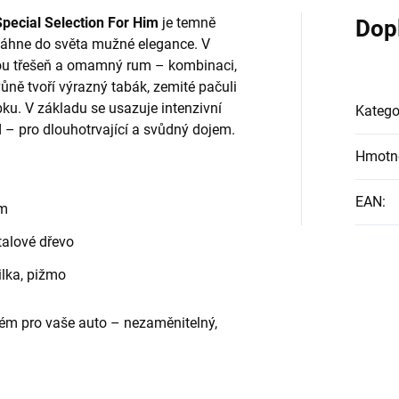
Special Selection For Him
je temně
Dop
vtáhne do světa mužné elegance. V
kou třešeň a omamný rum – kombinaci,
vůně tvoří výrazný tabák, zemité pačuli
bku. V základu se usazuje intenzivní
Katego
 – pro dlouhotrvající a svůdný dojem.
Hmotn
EAN
:
um
talové dřevo
ilka, pižmo
rfém pro vaše auto – nezaměnitelný,