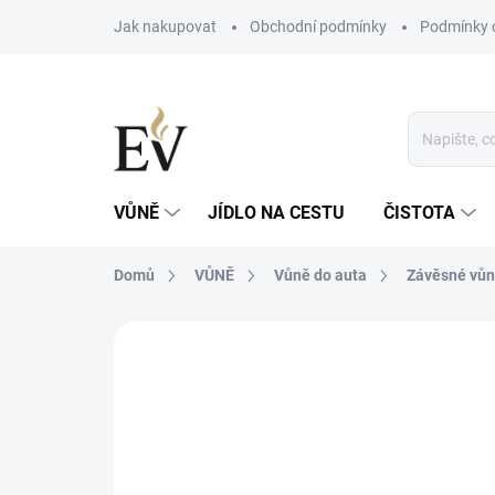
Přejít
Jak nakupovat
Obchodní podmínky
Podmínky 
na
obsah
VŮNĚ
JÍDLO NA CESTU
ČISTOTA
Domů
VŮNĚ
Vůně do auta
Závěsné vů
Neohodnoceno
Podrobnosti hodn