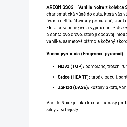
AREON SS06 – Vanille Noire
z kolekce
charismatická vůně do auta, která vás 
úvodu ucítíte šťavnatý pomeranč, slad
která působí hřejivě a výjimečně. Srdce 
a santalové dřevo, které jí dodávají hlou
vanilka, sametové pižmo a kožený akord
Vonná pyramida (Fragrance pyramid):
Hlava (TOP):
pomeranč, třešeň, r
Srdce (HEART):
tabák, pačuli, san
Základ (BASE):
kožený akord, van
Vanille Noire je jako luxusní pánský pa
silný a sebejistý.