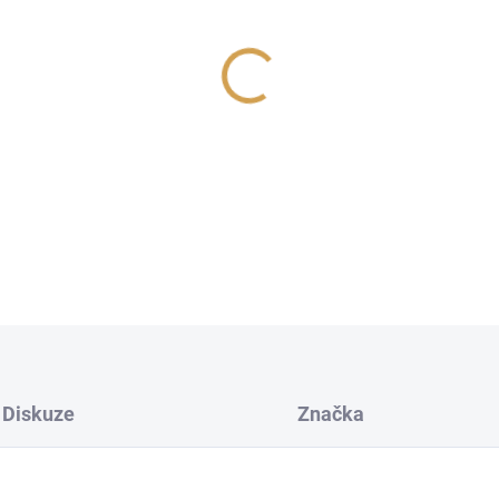
cena:
−
+
Výrazná a smyslná vůně do a
odvážné muže s citem pro sty
DETAILNÍ INFORMACE
Diskuze
Značka