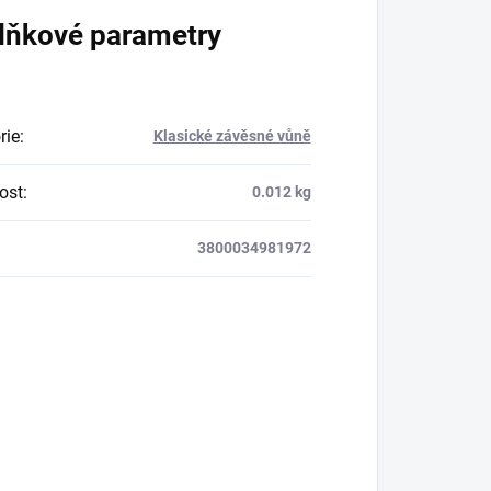
lňkové parametry
rie
:
Klasické závěsné vůně
ost
:
0.012 kg
3800034981972