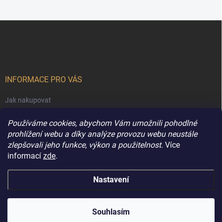
Z
á
p
a
t
í
INFORMACE PRO VÁS
Jak nakupovat
Obchodní podmínky
Používáme cookies, abychom Vám umožnili pohodlné
Podmínky ochrany osobních údajů
prohlížení webu a díky analýze provozu webu neustále
zlepšovali jeho funkce, výkon a použitelnost.
Více
Kontakty
informací
zde
.
Nastavení
Copyright 2026
Extravune.cz
. Všechna práva vyhrazena.
Souhlasím