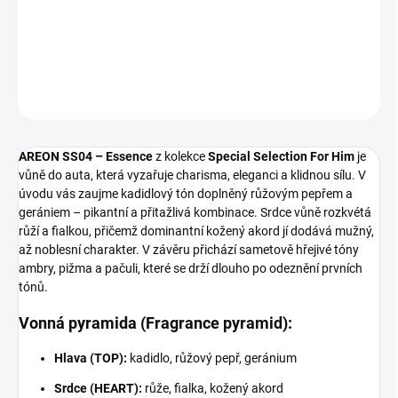
Tajemná a elegantní vůně do auta s kadidlem, růží a koženým
akordem. Pro muže s osobitým stylem.
DETAILNÍ INFORMACE
ZEPTAT SE
AREON SS04 – Essence
z kolekce
Special Selection For Him
je
vůně do auta, která vyzařuje charisma, eleganci a klidnou sílu. V
úvodu vás zaujme kadidlový tón doplněný růžovým pepřem a
gerániem – pikantní a přitažlivá kombinace. Srdce vůně rozkvétá
růží a fialkou, přičemž dominantní kožený akord jí dodává mužný,
až noblesní charakter. V závěru přichází sametově hřejivé tóny
ambry, pižma a pačuli, které se drží dlouho po odeznění prvních
tónů.
Vonná pyramida (Fragrance pyramid):
Hlava (TOP):
kadidlo, růžový pepř, geránium
Srdce (HEART):
růže, fialka, kožený akord