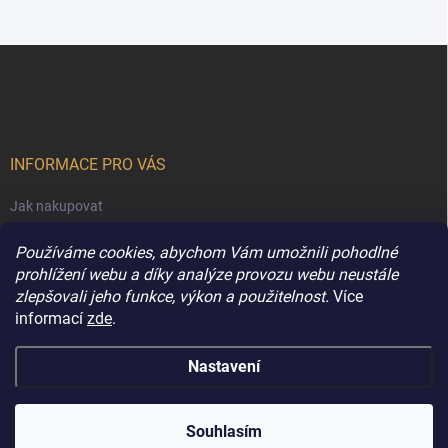
Z
á
p
a
t
í
INFORMACE PRO VÁS
Jak nakupovat
Obchodní podmínky
Používáme cookies, abychom Vám umožnili pohodlné
Podmínky ochrany osobních údajů
prohlížení webu a díky analýze provozu webu neustále
zlepšovali jeho funkce, výkon a použitelnost.
Více
Kontakty
informací
zde
.
Nastavení
Copyright 2026
Extravune.cz
. Všechna práva vyhrazena.
Souhlasím