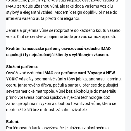
to skutečné parfémy pro váš vůz! Nejenže osvěžovač vzduchu
IMAO zaručuje úžasnou vůni, ale také dodá vašemu vozidlu
stylový a elegantní vzhled. Moderní design doplňku přinese do
interiéru vašeho auta prvotřídní eleganci.
Jemná a příjemná vůně se rozprostře do každého koutu vašeho
vozu. Cítit se čerstvě a příjemně bude pro vás samozřejmostí.
Kvalitní francouzské parfémy osvěžovačů vzduchu IMAO
uspokojí i ty nejnáročnější klienty s vytříbeným vkusem.
Složení parfému:
Osvěžovač vzduchu
IMAO car perfume card "Voyage á NEW
YORK"
vás díky podmanivé vůni s tóny jablka, ananasu, jasmínu,
cedru, jantarového dřeva, pačuli a santalu přenese do pulsující
severoamerické metropole. Vůně bez alkoholu je do materiálu
přímo vpravena pomocí špičkové injekční technologie, což
zaručuje optimální výkon a dlouhou trvanlivost vůně, která se
nepřetržitě šíří bez nutnosti zásahu uživatele.
Balení:
Parfémovaná karta osvěžovače je uložena v plastovém a