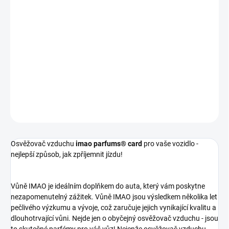
Osvěžovač vzduchu
IMAO car perfume card "Voyage á NEW
YORK"
vás díky podmanivé vůni s tóny jablka, ananasu, jasmínu,
cedru, jantarového dřeva, pačuli a santalu přenese do pulsující
severoamerické metropole. Vůně bez alkoholu je do materiálu
přímo vpravena pomocí špičkové injekční technologie, což
zaručuje optimální výkon a dlouhou trvanlivost vůně, která se
nepřetržitě šíří bez nutnosti zásahu uživatele.
DETAILNÍ INFORMACE
ZEPTAT SE
Osvěžovač vzduchu
imao parfums® card
pro vaše vozidlo -
nejlepší způsob, jak zpříjemnit jízdu!
Vůně IMAO je ideálním doplňkem do auta, který vám poskytne
nezapomenutelný zážitek. Vůně IMAO jsou výsledkem několika let
pečlivého výzkumu a vývoje, což zaručuje jejich vynikající kvalitu a
dlouhotrvající vůni. Nejde jen o obyčejný osvěžovač vzduchu - jsou