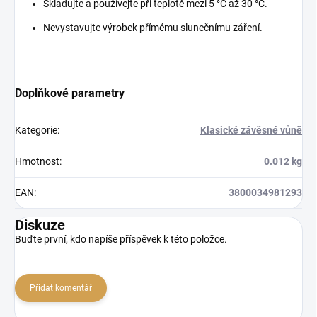
Skladujte a používejte při teplotě mezi 5 °C až 30 °C.
Nevystavujte výrobek přímému slunečnímu záření.
Doplňkové parametry
Kategorie
:
Klasické závěsné vůně
Hmotnost
:
0.012 kg
EAN
:
3800034981293
Diskuze
Buďte první, kdo napíše příspěvek k této položce.
Přidat komentář