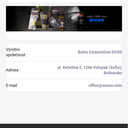
Výrobní
Balev Corporation EOOD
společnost
:
ul. Detelina 5, 1346 Voluyak (Sofia),
Adresa
:
Bulharsko
E-mail
:
office@areon.com
Z