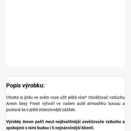
Upozornění:
Dbejte na to, aby nedošlo ke kontaktu osvěžovače s jakýmkoliv
povrchem, mohlo by dojít k jeho poškození. Skladujte a používejte
při teplotě mezi 5 °C až 30 °C. Nevystavujte výrobek přímému
slunečnímu záření.
DETAILNÍ INFORMACE
ZEPTAT SE
Popis výrobku:
Chcete si jízdu ve svém voze užít ještě více? Osvěžovač vzduchu
Areon Sexy Fresh vytvoří ve vašem autě atmosféru luxusu a
postará se o ještě intenzivnější zážitek.
Výrobky Areon patří mezi nejkvalitnější osvěžovače vzduchu a
spokojeni s nimi budou i ti nejnáročnější klienti.