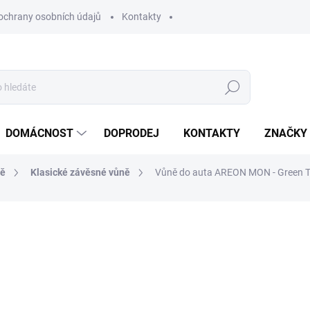
ochrany osobních údajů
Kontakty
Hledat
DOMÁCNOST
DOPRODEJ
KONTAKTY
ZNAČKY
ně
Klasické závěsné vůně
Vůně do auta AREON MON - Green T
ocení
ZNAČKA:
AREON
16 Kč
13,22 Kč bez DPH
Měrná
MOMENTÁLNĚ NEDOSTUP