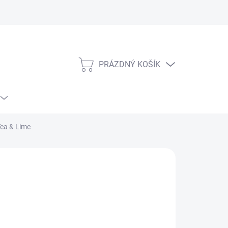
PRÁZDNÝ KOŠÍK
NÁKUPNÍ
KOŠÍK
ea & Lime
NÉ