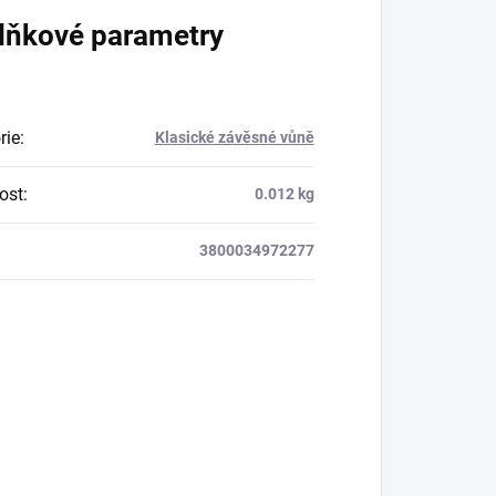
lňkové parametry
rie
:
Klasické závěsné vůně
ost
:
0.012 kg
3800034972277