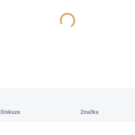
cena:
−
+
Stylová vůně pro intenzivní zážitek
DETAILNÍ INFORMACE
Diskuze
Značka