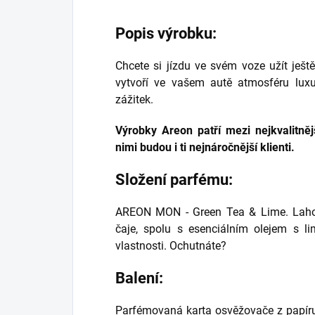
Popis výrobku:
Chcete si jízdu ve svém voze užít je
vytvoří ve vašem autě atmosféru luxu
zážitek.
Výrobky Areon patří mezi nejkvalitně
nimi budou i ti nejnáročnější klienti.
Složení parfému:
AREON MON - Green Tea & Lime. Laho
čaje, spolu s esenciálním olejem s li
vlastnosti. Ochutnáte?
Balení:
Parfémovaná karta osvěžovače z papír