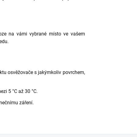
loze na vámi vybrané místo ve vašem
ledu.
aktu osvěžovače s jakýmkoliv povrchem,
mezi 5 °C až 30 °C.
nečnímu záření.