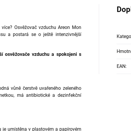
Dop
ště více? Osvěžovač vzduchu Areon Mon
su a postará se o ještě intenzivnější
Katego
Hmotn
jší osvěžovače vzduchu a spokojeni s
EAN
:
dná vůně čerstvě uvařeného zeleného
metkou, má antibiotické a dezinfekční
u je umístěna v plastovém a papírovém