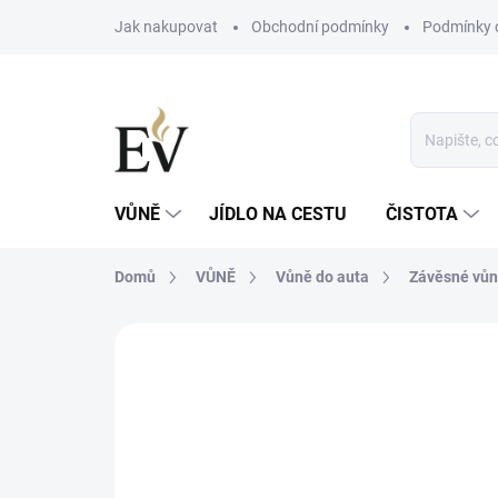
Přejít
Jak nakupovat
Obchodní podmínky
Podmínky 
na
obsah
VŮNĚ
JÍDLO NA CESTU
ČISTOTA
Domů
VŮNĚ
Vůně do auta
Závěsné vů
Neohodnoceno
Podrobnosti hodn