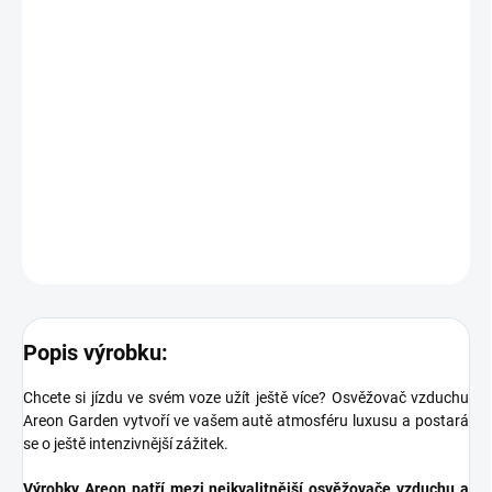
Upozornění:
Dbejte na to, aby nedošlo ke kontaktu osvěžovače s jakýmkoliv
povrchem, mohlo by dojít k jeho poškození. Skladujte a používejte
při teplotě mezi 5 °C až 30 °C. Nevystavujte výrobek přímému
slunečnímu záření.
DETAILNÍ INFORMACE
ZEPTAT SE
Popis výrobku:
Chcete si jízdu ve svém voze užít ještě více? Osvěžovač vzduchu
Areon Garden vytvoří ve vašem autě atmosféru luxusu a postará
se o ještě intenzivnější zážitek.
Výrobky Areon patří mezi nejkvalitnější osvěžovače vzduchu a