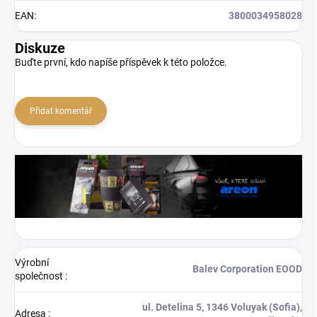
EAN
:
3800034958028
Diskuze
Buďte první, kdo napíše příspěvek k této položce.
Přidat komentář
Výrobní
Balev Corporation EOOD
společnost
:
ul. Detelina 5, 1346 Voluyak (Sofia),
Adresa
: