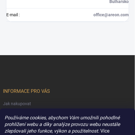
Bulharsko
E-mail
:
office@areon.com
Z
á
p
a
t
í
INFORMACE PRO VÁS
Jak nakupovat
Obchodní podmínky
Používáme cookies, abychom Vám umožnili pohodlné
Podmínky ochrany osobních údajů
prohlížení webu a díky analýze provozu webu neustále
zlepšovali jeho funkce, výkon a použitelnost.
Více
Kontakty