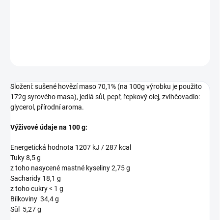
Sušené maso hovězí – uzené, ochucené, pikantní. Masný výrobek -
trvanlivý tepelně opracovaný.
DETAILNÍ INFORMACE
ZEPTAT SE
Složení: sušené hovězí maso 70,1% (na 100g výrobku je použito
172g syrového masa), jedlá sůl, pepř, řepkový olej, zvlhčovadlo:
glycerol, přírodní aroma.
Výživové údaje na 100 g:
Energetická hodnota 1207 kJ / 287 kcal
Tuky 8,5 g
z toho nasycené mastné kyseliny 2,75 g
Sacharidy 18,1 g
z toho cukry < 1 g
Bílkoviny 34,4 g
Sůl 5,27 g