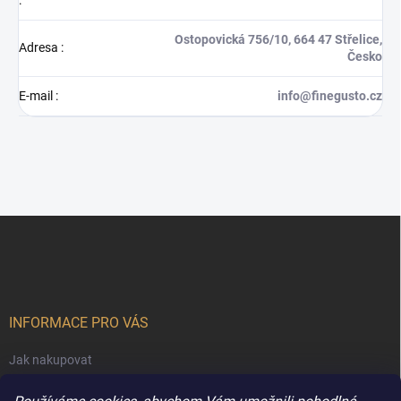
:
Ostopovická 756/10, 664 47 Střelice,
Adresa
:
Česko
E-mail
:
info@finegusto.cz
Z
á
p
a
t
í
INFORMACE PRO VÁS
Jak nakupovat
Obchodní podmínky