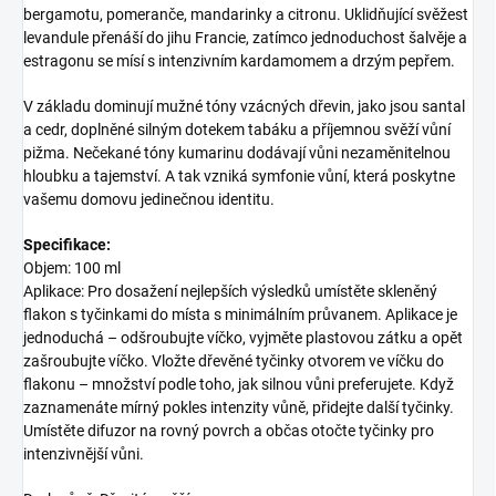
bergamotu, pomeranče, mandarinky a citronu. Uklidňující svěžest
levandule přenáší do jihu Francie, zatímco jednoduchost šalvěje a
estragonu se mísí s intenzivním kardamomem a drzým pepřem.
V základu dominují mužné tóny vzácných dřevin, jako jsou santal
a cedr, doplněné silným dotekem tabáku a příjemnou svěží vůní
pižma. Nečekané tóny kumarinu dodávají vůni nezaměnitelnou
hloubku a tajemství. A tak vzniká symfonie vůní, která poskytne
vašemu domovu jedinečnou identitu.
Specifikace:
Objem: 100 ml
Aplikace: Pro dosažení nejlepších výsledků umístěte skleněný
flakon s tyčinkami do místa s minimálním průvanem. Aplikace je
jednoduchá – odšroubujte víčko, vyjměte plastovou zátku a opět
zašroubujte víčko. Vložte dřevěné tyčinky otvorem ve víčku do
flakonu – množství podle toho, jak silnou vůni preferujete. Když
zaznamenáte mírný pokles intenzity vůně, přidejte další tyčinky.
Umístěte difuzor na rovný povrch a občas otočte tyčinky pro
intenzivnější vůni.