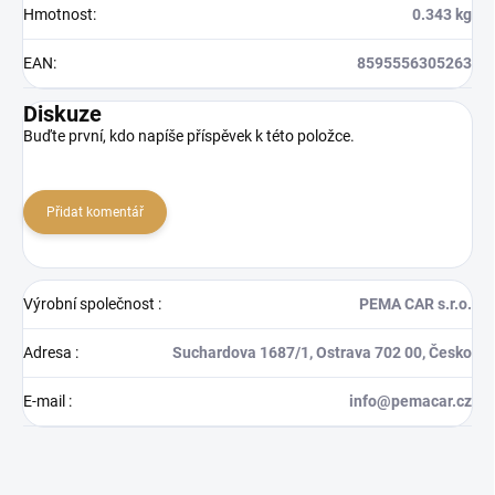
Hmotnost
:
0.343 kg
EAN
:
8595556305263
Diskuze
Buďte první, kdo napíše příspěvek k této položce.
Přidat komentář
Výrobní společnost
:
PEMA CAR s.r.o.
Adresa
:
Suchardova 1687/1, Ostrava 702 00, Česko
E-mail
:
info@pemacar.cz