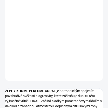
Měrná
SKLADEM
(>10 KS)
cena:
−
+
Přidat do košíku
Oživte svůj domov s Aroma Difuzérem ZEPHYR HOME PERFUME
CORAL. Jeho unikátní vůně naplňuje prostor intenzivní
atmosférou plnou harmonie a elegance. Osvěžte své okolí tímto
exkluzivním parfémem, který dodá vašemu domovu neodolatelný
šarm.
DETAILNÍ INFORMACE
ZEPTAT SE
ZEPHYR HOME PERFUME CORAL
je harmonickým spojením
povzbudivé svěžesti a agresivity, které ztělesňuje dualitu této
výjimečné vůně CORAL. Začíná sladkým pomerančovým údolím s
divokou a záhadnou atmosférou, doplněným citrusovými tóny