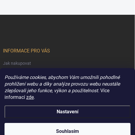
Z
á
p
a
t
í
INFORMACE PRO VÁS
Jak nakupovat
Obchodní podmínky
Používáme cookies, abychom Vám umožnili pohodlné
Podmínky ochrany osobních údajů
prohlížení webu a díky analýze provozu webu neustále
zlepšovali jeho funkce, výkon a použitelnost.
Více
Kontakty
informací
zde
.
Nastavení
Copyright 2026
Extravune.cz
. Všechna práva vyhrazena.
Souhlasím