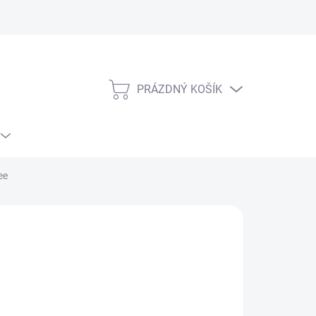
PRÁZDNÝ KOŠÍK
NÁKUPNÍ
KOŠÍK
ee