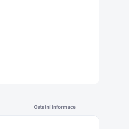
Přidat do košíku
e Mystic Tree – zelená svěžest fíkových listů a
 dřevité akordy.
ZEPTAT SE
Ostatní informace