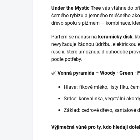
Under the Mystic Tree
vás vtáhne do přír
černého rybízu a jemného mléčného akor
dřevo spolu s pižmem – kombinace, která 
Parfém se nanáší na
keramický disk
, k
nevyžaduje žádnou údržbu, elektrickou e
řešení, které umožňuje dlouhodobé prov
podle potřeby.
🌿
Vonná pyramida – Woody · Green · F
Hlava: fíkové mléko, listy fíku, čern
Srdce: konvalinka, vegetální akord
Základ: cedrové dřevo, santalové 
Výjimečná vůně pro ty, kdo hledají dote