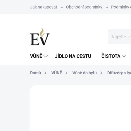
Přejít
Jak nakupovat
Obchodní podmínky
Podmínky 
na
obsah
VŮNĚ
JÍDLO NA CESTU
ČISTOTA
Domů
VŮNĚ
Vůně do bytu
Difuzéry s t
Neohodnoceno
Podrobnosti hodn