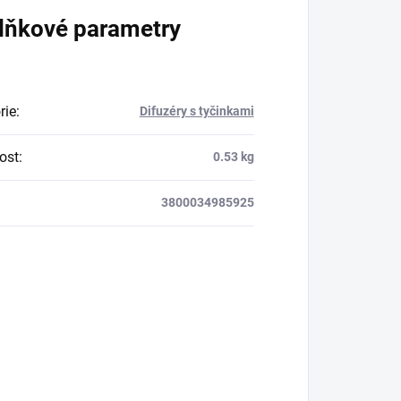
lňkové parametry
rie
:
Difuzéry s tyčinkami
ost
:
0.53 kg
3800034985925