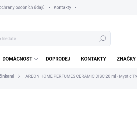
ochrany osobních údajů
Kontakty
Hledat
DOMÁCNOST
DOPRODEJ
KONTAKTY
ZNAČKY
yčinkami
AREON HOME PERFUMES CERAMIC DISC 20 ml - Mystic Tr
ocení
ZNAČKA:
AREON
203 Kč
167,77 Kč bez DPH
Měrná
SKLADEM
(9 KS)