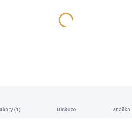
cena:
−
+
Keramický osvěžovač Under th
mléka, obohacená o ovocné a
DETAILNÍ INFORMACE
ubory (1)
Diskuze
Značka