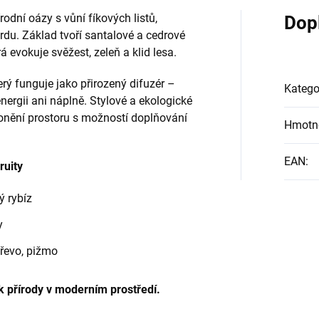
odní oázy s vůní fíkových listů,
Dop
du. Základ tvoří santalové a cedrové
evokuje svěžest, zeleň a klid lesa.
terý funguje jako přirozený difuzér –
Katego
nergii ani náplně. Stylové a ekologické
onění prostoru s možností doplňování
Hmotn
EAN
:
ruity
ý rybíz
y
dřevo, pižmo
k přírody v moderním prostředí.