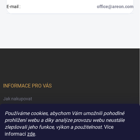
E-mail
:
office@areon.com
Z
á
p
a
t
í
INFORMACE PRO VÁS
Jak nakupovat
Obchodní podmínky
Používáme cookies, abychom Vám umožnili pohodlné
Podmínky ochrany osobních údajů
prohlížení webu a díky analýze provozu webu neustále
zlepšovali jeho funkce, výkon a použitelnost.
Více
Kontakty
informací
zde
.