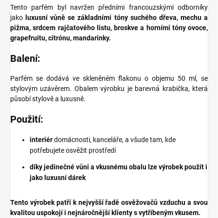
Tento parfém byl navržen předními francouzskými odborníky
jako
luxusní vůně se základními tóny suchého dřeva, mechu a
pižma, srdcem rajčatového listu, broskve a horními tóny ovoce,
grapefruitu, citrónu, mandarinky.
Balení:
Parfém se dodává ve skleněném flakonu o objemu 50 ml, se
stylovým uzávěrem. Obalem výrobku je barevná krabička, která
působí stylově a luxusně.
Použití:
interiér
domácnosti, kanceláře, a všude tam, kde
potřebujete osvěžit prostředí
díky jedinečné vůni a vkusnému obalu lze výrobek použít i
jako luxusní dárek
Tento výrobek patří k nejvyšší řadě osvěžovačů vzduchu a svou
kvalitou uspokojí i nejnáročnější klienty s vytříbeným vkusem.