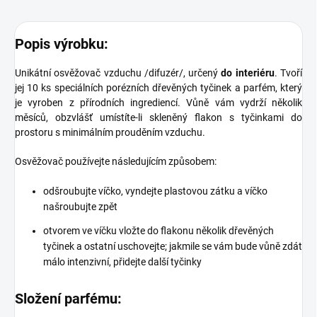
Popis výrobku:
Unikátní osvěžovač vzduchu /difuzér/, určený
do interiéru
. Tvoří
jej 10 ks speciálních porézních dřevěných tyčinek a parfém, který
je vyroben z přírodních ingrediencí. Vůně vám vydrží několik
měsíců, obzvlášť umístíte-li skleněný flakon s tyčinkami do
prostoru s minimálním prouděním vzduchu.
Osvěžovač používejte následujícím způsobem:
odšroubujte víčko, vyndejte plastovou zátku a víčko
našroubujte zpět
otvorem ve víčku vložte do flakonu několik dřevěných
tyčinek a ostatní uschovejte; jakmile se vám bude vůně zdát
málo intenzivní, přidejte další tyčinky
Složení parfému: