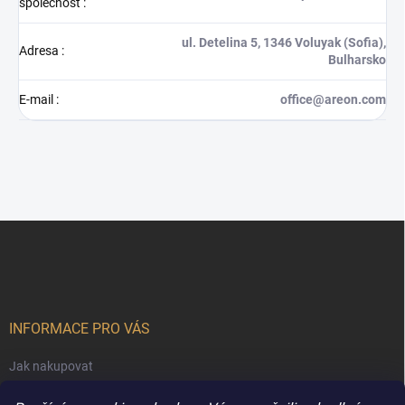
společnost
:
ul. Detelina 5, 1346 Voluyak (Sofia),
Adresa
:
Bulharsko
E-mail
:
office@areon.com
Z
á
p
a
t
í
INFORMACE PRO VÁS
Jak nakupovat
Obchodní podmínky