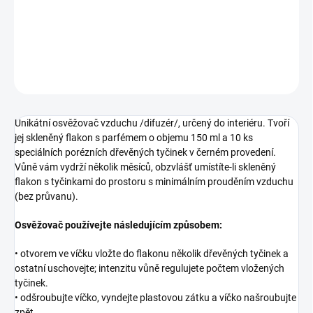
Tyčinkový aroma difuzér AREON BLUE CRYSTAL pro dokonalé a
příjemné provonění každého interiéru.
DETAILNÍ INFORMACE
ZEPTAT SE
Unikátní osvěžovač vzduchu /difuzér/, určený do interiéru. Tvoří
jej skleněný flakon s parfémem o objemu 150 ml a 10 ks
speciálních porézních dřevěných tyčinek v černém provedení.
Vůně vám vydrží několik měsíců, obzvlášť umístíte-li skleněný
flakon s tyčinkami do prostoru s minimálním prouděním vzduchu
(bez průvanu).
Osvěžovač používejte následujícím způsobem:
• otvorem ve víčku vložte do flakonu několik dřevěných tyčinek a
ostatní uschovejte; intenzitu vůně regulujete počtem vložených
tyčinek.
• odšroubujte víčko, vyndejte plastovou zátku a víčko našroubujte
zpět