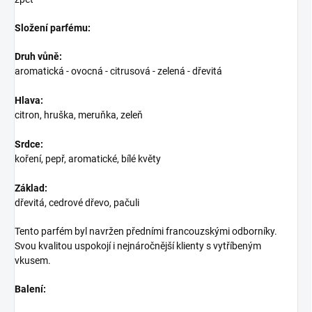
Složení parfému:
Druh vůně:
aromatická - ovocná - citrusová - zelená - dřevitá
Hlava:
citron, hruška, meruňka, zeleň
Srdce:
koření, pepř, aromatické, bílé květy
Základ:
dřevitá, cedrové dřevo, pačuli
Tento parfém byl navržen předními francouzskými odborníky.
Svou kvalitou uspokojí i nejnáročnější klienty s vytříbeným
vkusem.
Balení: