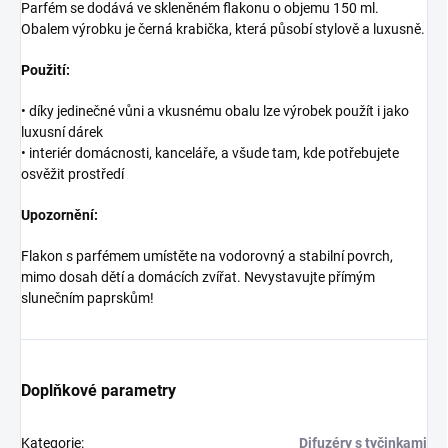
Parfém se dodává ve skleněném flakonu o objemu 150 ml.
Obalem výrobku je černá krabička, která působí stylově a luxusně.
Použití:
• díky jedinečné vůni a vkusnému obalu lze výrobek použít i jako
luxusní dárek
• interiér domácnosti, kanceláře, a všude tam, kde potřebujete
osvěžit prostředí
Upozornění:
Flakon s parfémem umístěte na vodorovný a stabilní povrch,
mimo dosah dětí a domácích zvířat. Nevystavujte přímým
slunečním paprskům!
Doplňkové parametry
Kategorie
:
Difuzéry s tyčinkami