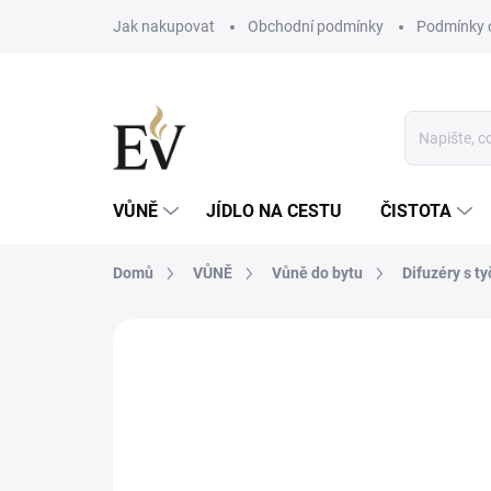
Přejít
Jak nakupovat
Obchodní podmínky
Podmínky 
na
obsah
VŮNĚ
JÍDLO NA CESTU
ČISTOTA
Domů
VŮNĚ
Vůně do bytu
Difuzéry s t
Neohodnoceno
Podrobnosti hodn