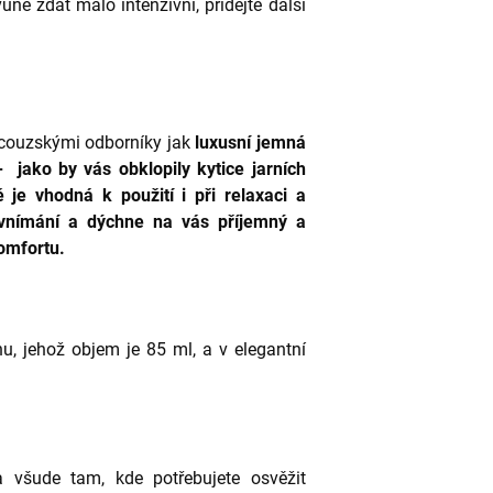
ně zdát málo intenzivní, přidejte další
ncouzskými odborníky jak
luxusní jemná
 jako by vás obklopily kytice jarních
 je vhodná k použití i při relaxaci a
 vnímání a dýchne na vás příjemný a
komfortu.
, jehož objem je 85 ml, a v elegantní
 všude tam, kde potřebujete osvěžit