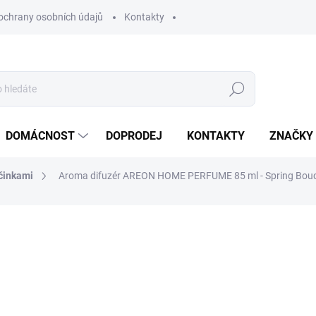
ochrany osobních údajů
Kontakty
Hledat
DOMÁCNOST
DOPRODEJ
KONTAKTY
ZNAČKY
yčinkami
Aroma difuzér AREON HOME PERFUME 85 ml - Spring Bou
ocení
ZNAČKA:
AREON
167 Kč
138,02 Kč bez DPH
Měrná
SKLADEM
(>10 KS)