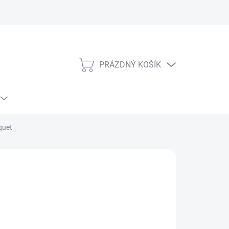
PRÁZDNÝ KOŠÍK
NÁKUPNÍ
KOŠÍK
quet