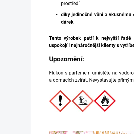
prostředí
díky jedinečné vůni a vkusnému o
dárek
Tento výrobek patří k nejvyšší řadě
uspokojí i nejnáročnější klienty s vytř
Upozornění:
Flakon s parfémem umístěte na vodorov
a domácích zvířat. Nevystavujte přímý