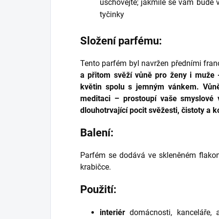
uschovejte; jakmile se vám bude vů
tyčinky
Složení parfému:
Tento parfém byl navržen předními fra
a přitom svěží vůně pro ženy i muže -
květin spolu s jemným vánkem.
Vůně
meditaci – prostoupí vaše smyslové
dlouhotrvající pocit svěžesti, čistoty a 
Balení:
Parfém se dodává ve skleněném flakonu
krabičce.
Použití:
interiér
domácnosti, kanceláře, a