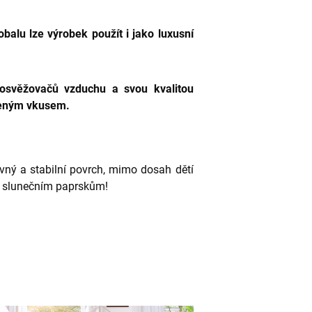
balu lze výrobek použít i jako luxusní
 osvěžovačů vzduchu a svou kvalitou
íbeným vkusem.
ný a stabilní povrch, mimo dosah dětí
m slunečním paprskům!