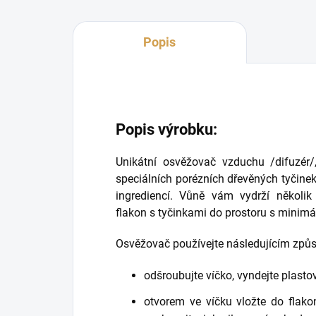
Popis
Popis výrobku:
Unikátní osvěžovač vzduchu /difuzér
speciálních porézních dřevěných tyčinek
ingrediencí. Vůně vám vydrží několik 
flakon s tyčinkami do prostoru s minim
Osvěžovač používejte následujícím způ
odšroubujte víčko, vyndejte plasto
otvorem ve víčku vložte do flako