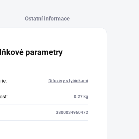
Ostatní informace
lňkové parametry
rie
:
Difuzéry s tyčinkami
ost
:
0.27 kg
3800034960472