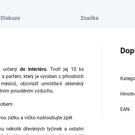
Diskuze
Značka
Dop
/, určený
do interiéru
. Tvoří jej 10 ks
 a parfém, který je vyroben z přírodních
Katego
měsíců, obzvlášť umístíte-li skleněný
álním prouděním vzduchu.
Hmotn
sobem:
EAN
:
vou zátku a víčko našroubujte zpět
nu několik dřevěných tyčinek a ostatní