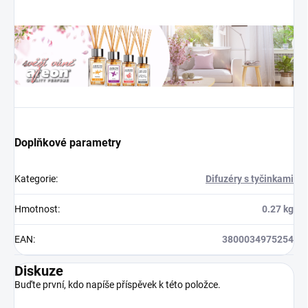
Doplňkové parametry
Kategorie
:
Difuzéry s tyčinkami
Hmotnost
:
0.27 kg
EAN
:
3800034975254
Diskuze
Buďte první, kdo napíše příspěvek k této položce.