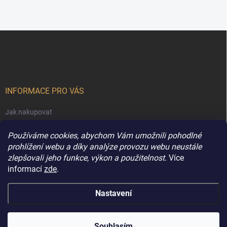
Z
á
p
a
t
í
INFORMACE PRO VÁS
Jak nakupovat
Obchodní podmínky
Používáme cookies, abychom Vám umožnili pohodlné
Podmínky ochrany osobních údajů
prohlížení webu a díky analýze provozu webu neustále
zlepšovali jeho funkce, výkon a použitelnost.
Více
Kontakty
informací
zde
.
Nastavení
Copyright 2026
Extravune.cz
. Všechna práva vyhrazena.
Souhlasím