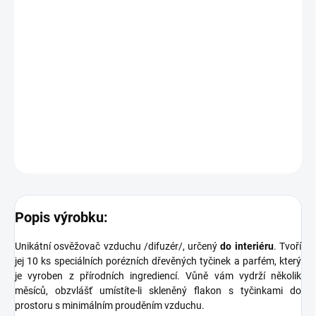
nejvyšší řadě osvěžovačů vzduchu a svou kvalitou uspokojí i
nejnáročnější klienty s vytříbeným vkusem.
Upozornění:
Flakon s parfémem umístěte na vodorovný a stabilní povrch,
mimo dosah dětí a domácích zvířat. Nevystavujte přímým
slunečním paprskům!
DETAILNÍ INFORMACE
ZEPTAT SE
Popis výrobku:
Unikátní osvěžovač vzduchu /difuzér/, určený
do interiéru
. Tvoří
jej 10 ks speciálních porézních dřevěných tyčinek a parfém, který
je vyroben z přírodních ingrediencí. Vůně vám vydrží několik
měsíců, obzvlášť umístíte-li skleněný flakon s tyčinkami do
prostoru s minimálním prouděním vzduchu.