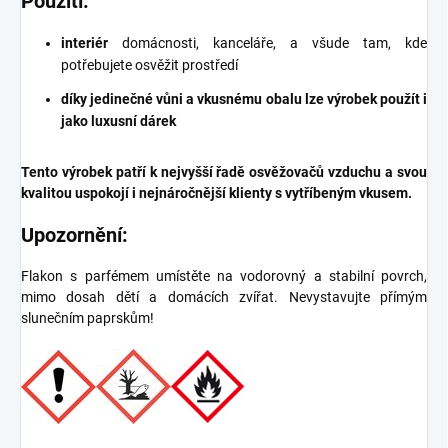
Použití:
interiér
domácnosti, kanceláře, a všude tam, kde
potřebujete osvěžit prostředí
díky jedinečné vůni a vkusnému obalu lze výrobek použít i
jako luxusní dárek
Tento výrobek patří k nejvyšší řadě osvěžovačů vzduchu a svou
kvalitou uspokojí i nejnáročnější klienty s vytříbeným vkusem.
Upozornění:
Flakon s parfémem umístěte na vodorovný a stabilní povrch,
mimo dosah dětí a domácích zvířat. Nevystavujte přímým
slunečním paprskům!