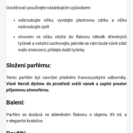
Osvěžovač používejte následujícím způsobem:
odšroubujte víčko, vyndejte plastovou zátku a víčko
našroubujte zpět
otvorem ve víčku vložte do flakonu několik dřevěných
tyčinek a ostatní uschovejte; jakmile se vám bude vůně zdát
málo intenzivní, přidejte další tyčinky
Složení parfému:
Tento parfém byl navržen předními francouzskými odborníky.
Vůně Neroli dýchne do prostředí svěží vánek a zaplní prostor
příjemnou atmosférou.
Balení:
Parfém se dodává ve skleněném flakonu o objemu 85 ml,
a
v elegantní krabičce.