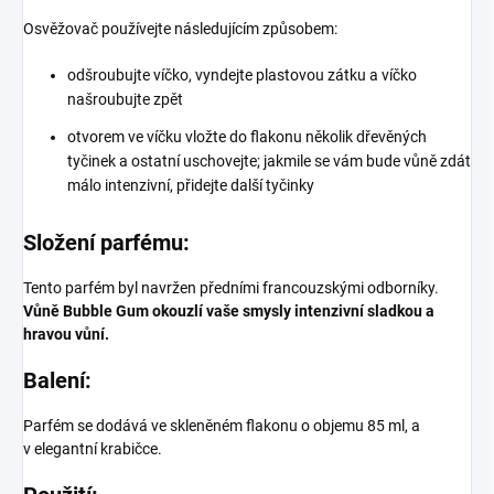
Osvěžovač používejte následujícím způsobem:
odšroubujte víčko, vyndejte plastovou zátku a víčko
našroubujte zpět
otvorem ve víčku vložte do flakonu několik dřevěných
tyčinek a ostatní uschovejte; jakmile se vám bude vůně zdát
málo intenzivní, přidejte další tyčinky
Složení parfému:
Tento parfém byl navržen předními francouzskými odborníky.
Vůně Bubble Gum okouzlí vaše smysly intenzivní sladkou a
hravou vůní.
Balení:
Parfém se dodává ve skleněném flakonu o objemu 85 ml, a
v elegantní krabičce.