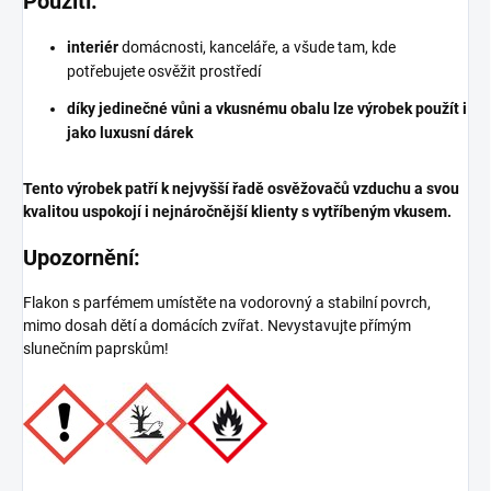
Použití:
interiér
domácnosti, kanceláře, a všude tam, kde
potřebujete osvěžit prostředí
díky jedinečné vůni a vkusnému obalu lze výrobek použít i
jako luxusní dárek
Tento výrobek patří k nejvyšší řadě osvěžovačů vzduchu a svou
kvalitou uspokojí i nejnáročnější klienty s vytříbeným vkusem.
Upozornění:
Flakon s parfémem umístěte na vodorovný a stabilní povrch,
mimo dosah dětí a domácích zvířat. Nevystavujte přímým
slunečním paprskům!