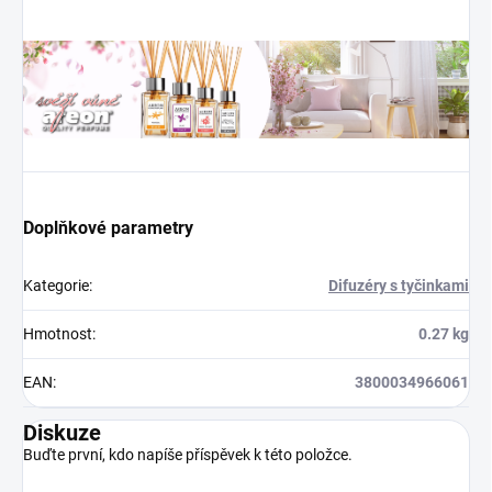
Doplňkové parametry
Kategorie
:
Difuzéry s tyčinkami
Hmotnost
:
0.27 kg
EAN
:
3800034966061
Diskuze
Buďte první, kdo napíše příspěvek k této položce.