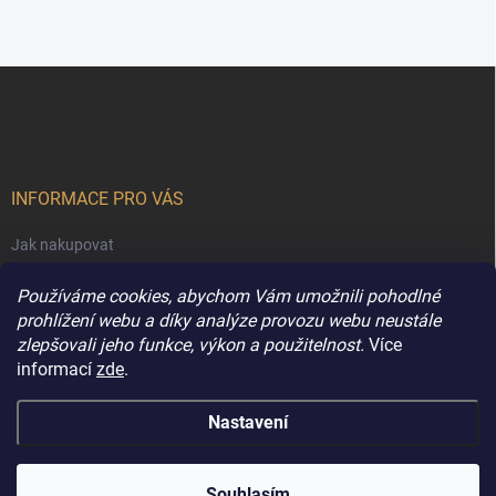
Z
á
p
a
t
í
INFORMACE PRO VÁS
Jak nakupovat
Obchodní podmínky
Používáme cookies, abychom Vám umožnili pohodlné
Podmínky ochrany osobních údajů
prohlížení webu a díky analýze provozu webu neustále
zlepšovali jeho funkce, výkon a použitelnost.
Více
Kontakty
informací
zde
.
Nastavení
Copyright 2026
Extravune.cz
. Všechna práva vyhrazena.
Souhlasím