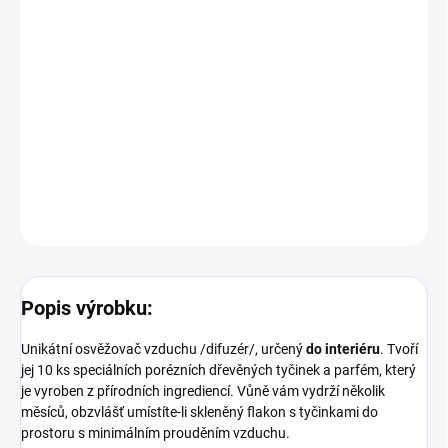
nejvyšší řadě osvěžovačů vzduchu a svou kvalitou uspokojí i
nejnáročnější klienty s vytříbeným vkusem.
Upozornění:
Flakon s parfémem umístěte na vodorovný a stabilní povrch,
mimo dosah dětí a domácích zvířat. Nevystavujte přímým
slunečním paprskům!
DETAILNÍ INFORMACE
ZEPTAT SE
Popis výrobku:
Unikátní osvěžovač vzduchu /difuzér/, určený
do interiéru
. Tvoří
jej 10 ks speciálních porézních dřevěných tyčinek a parfém, který
je vyroben z přírodních ingrediencí. Vůně vám vydrží několik
měsíců, obzvlášť umístíte-li skleněný flakon s tyčinkami do
prostoru s minimálním prouděním vzduchu.