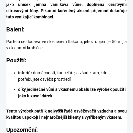
jako
unisex jemná vanilková vůně, doplněná čerstvými
citrusovými tóny. Pikantní kořeněný akcent příjemně dolaďuje
tuto vynikající kombinaci.
Balení:
Parfém se dodává ve skleněném flakonu, jehož objem je 50 ml, a
v elegantní krabičce.
Použití:
interiér
domácnosti, kanceláře, a všude tam, kde
potřebujete osvěžit prostředí
díky jedinečné vůni a vkusnému obalu lze výrobek použít i
jako luxusní dárek
Tento výrobek patří k nejvyšší řadě osvěžovačů vzduchu a svou
kvalitou uspokojí i nejnáročnější klienty s vytříbeným vkusem.
Upozornění: