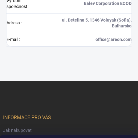
Výrobní
Balev Corporation EOOD
společnost
:
ul. Detelina 5, 1346 Voluyak (Sofia),
Adresa
:
Bulharsko
E-mail
:
office@areon.com
Z
á
p
a
t
í
INFORMACE PRO VÁS
Jak nakupovat