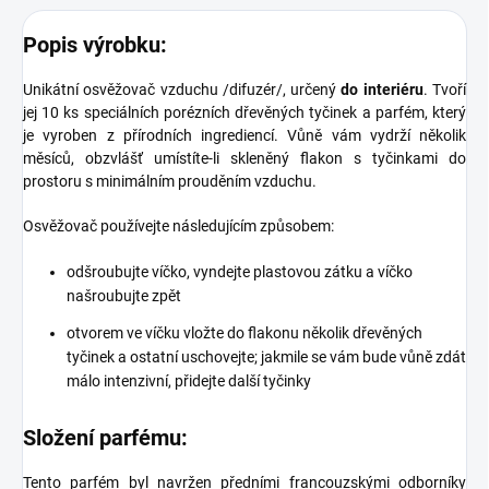
Popis výrobku:
Unikátní osvěžovač vzduchu /difuzér/, určený
do interiéru
. Tvoří
jej 10 ks speciálních porézních dřevěných tyčinek a parfém, který
je vyroben z přírodních ingrediencí. Vůně vám vydrží několik
měsíců, obzvlášť umístíte-li skleněný flakon s tyčinkami do
prostoru s minimálním prouděním vzduchu.
Osvěžovač používejte následujícím způsobem:
odšroubujte víčko, vyndejte plastovou zátku a víčko
našroubujte zpět
otvorem ve víčku vložte do flakonu několik dřevěných
tyčinek a ostatní uschovejte; jakmile se vám bude vůně zdát
málo intenzivní, přidejte další tyčinky
Složení parfému:
Tento parfém byl navržen předními francouzskými odborníky