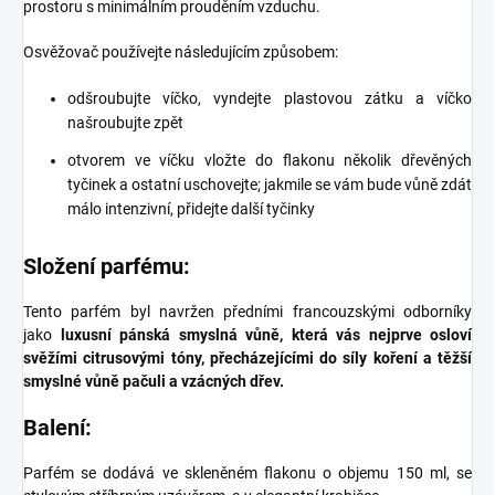
prostoru s minimálním prouděním vzduchu.
Osvěžovač používejte následujícím způsobem:
odšroubujte víčko, vyndejte plastovou zátku a víčko
našroubujte zpět
otvorem ve víčku vložte do flakonu několik dřevěných
tyčinek a ostatní uschovejte; jakmile se vám bude vůně zdát
málo intenzivní, přidejte další tyčinky
Složení parfému:
Tento parfém byl navržen předními francouzskými odborníky
jako
luxusní pánská smyslná vůně, která vás nejprve osloví
svěžími citrusovými tóny, přecházejícími do síly koření a těžší
smyslné vůně pačuli a vzácných dřev.
Balení:
Parfém se dodává ve skleněném flakonu o objemu 150 ml, se