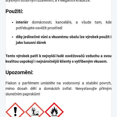
stylovým stříbrným uzávěrem, a v elegantní krabičce.
Použití:
interiér
domácnosti, kanceláře, a všude tam, kde
potřebujete osvěžit prostředí
díky jedinečné vůni a vkusnému obalu lze výrobek použít i
jako luxusní dárek
Tento výrobek patří k nejvyšší řadě osvěžovačů vzduchu a svou
kvalitou uspokojí i nejnáročnější klienty s vytříbeným vkusem.
Upozornění:
Flakon s parfémem umístěte na vodorovný a stabilní povrch,
mimo dosah dětí a domácích zvířat. Nevystavujte přímým
slunečním paprskům!