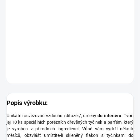
obalu lze výrobek použít i jako luxusní dárek. Tento výrobek patří k
nejvyšší řadě osvěžovačů vzduchu a svou kvalitou uspokojí i
nejnáročnější klienty s vytříbeným vkusem.
Upozornění:
Flakon s parfémem umístěte na vodorovný a stabilní povrch,
mimo dosah dětí a domácích zvířat. Nevystavujte přímým
slunečním paprskům!
DETAILNÍ INFORMACE
ZEPTAT SE
Popis výrobku:
Unikátní osvěžovač vzduchu /difuzér/, určený
do interiéru
. Tvoří
jej 10 ks speciálních porézních dřevěných tyčinek a parfém, který
je vyroben z přírodních ingrediencí. Vůně vám vydrží několik
měsíců, obzvlášť umístíte-li skleněný flakon s tyčinkami do