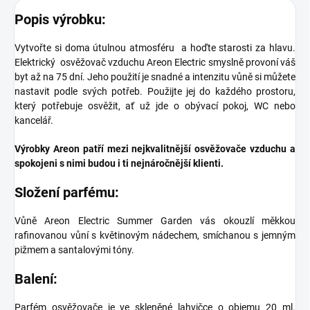
Popis výrobku:
Vytvořte si doma útulnou atmosféru a hoďte starosti za hlavu.
Elektrický osvěžovač vzduchu Areon Electric smyslně provoní váš
byt až na 75 dní. Jeho použití je snadné a intenzitu vůně si můžete
nastavit podle svých potřeb. Použijte jej do každého prostoru,
který potřebuje osvěžit,
ať už jde o obývací pokoj, WC nebo
kancelář.
Výrobky Areon patří mezi nejkvalitnější osvěžovače vzduchu a
spokojeni s nimi budou i ti nejnáročnější klienti.
Složení parfému:
Vůně Areon Electric Summer Garden vás okouzlí měkkou
rafinovanou vůní s květinovým nádechem, smíchanou s jemným
pižmem a santalovými tóny.
Balení:
Parfém osvěžovače je ve skleněné lahvičce o objemu 20 ml.