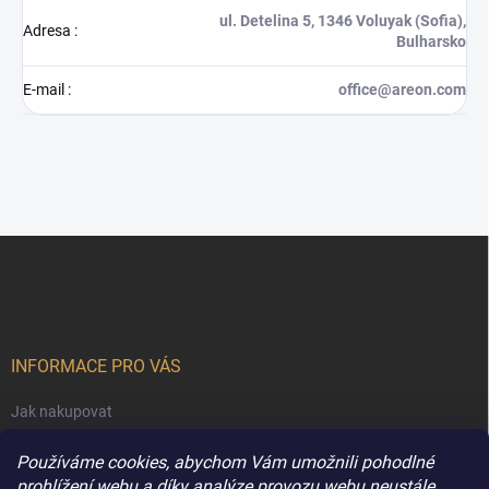
ul. Detelina 5, 1346 Voluyak (Sofia),
Adresa
:
Bulharsko
E-mail
:
office@areon.com
Z
á
p
a
t
í
INFORMACE PRO VÁS
Jak nakupovat
Obchodní podmínky
Používáme cookies, abychom Vám umožnili pohodlné
Podmínky ochrany osobních údajů
prohlížení webu a díky analýze provozu webu neustále