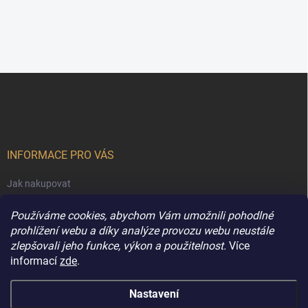
Z
á
p
a
t
í
INFORMACE PRO VÁS
Jak nakupovat
Obchodní podmínky
Používáme cookies, abychom Vám umožnili pohodlné
Podmínky ochrany osobních údajů
prohlížení webu a díky analýze provozu webu neustále
zlepšovali jeho funkce, výkon a použitelnost.
Více
Kontakty
informací
zde
.
Nastavení