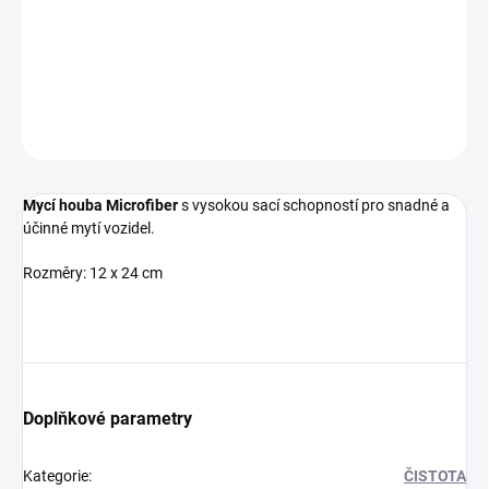
Rozměry: 12 x 24 cm
DETAILNÍ INFORMACE
ZEPTAT SE
Mycí houba Microfiber
s vysokou sací schopností pro snadné a
účinné mytí vozidel.
Rozměry: 12 x 24 cm
Doplňkové parametry
Kategorie
:
ČISTOTA