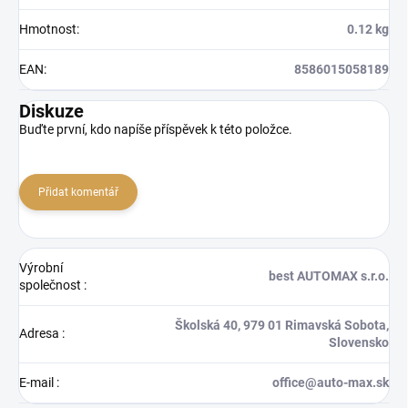
Hmotnost
:
0.12 kg
EAN
:
8586015058189
Diskuze
Buďte první, kdo napíše příspěvek k této položce.
Přidat komentář
Výrobní
best AUTOMAX s.r.o.
společnost
:
Školská 40, 979 01 Rimavská Sobota,
Adresa
:
Slovensko
E-mail
:
office@auto-max.sk