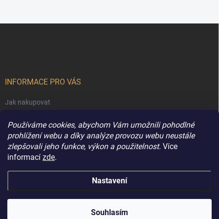
Z
á
p
a
t
í
INFORMACE PRO VÁS
Jak nakupovat
Obchodní podmínky
Používáme cookies, abychom Vám umožnili pohodlné
Podmínky ochrany osobních údajů
prohlížení webu a díky analýze provozu webu neustále
zlepšovali jeho funkce, výkon a použitelnost.
Více
Kontakty
informací
zde
.
Nastavení
Copyright 2026
Extravune.cz
. Všechna práva vyhrazena.
Souhlasím