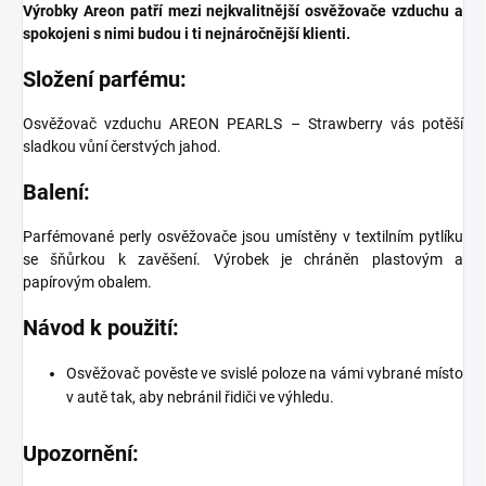
Výrobky Areon patří mezi nejkvalitnější osvěžovače vzduchu a
spokojeni s nimi budou i ti nejnáročnější klienti.
Složení parfému:
Osvěžovač vzduchu AREON PEARLS – Strawberry
vás potěší
sladkou vůní čerstvých jahod.
Balení:
Parfémované perly osvěžovače jsou umístěny v textilním pytlíku
se šňůrkou k zavěšení. Výrobek je chráněn plastovým a
papírovým obalem.
Návod k použití:
Osvěžovač pověste ve svislé poloze na vámi vybrané místo
v autě tak, aby nebránil řidiči ve výhledu.
Upozornění: