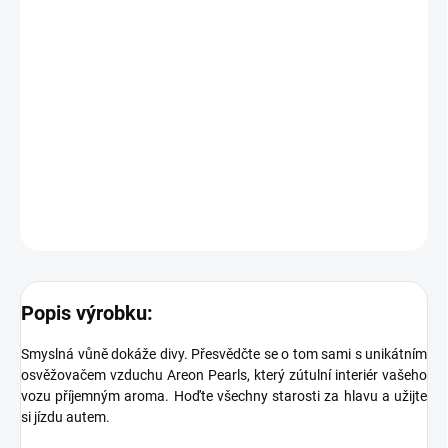
tak, aby nebránil řidiči ve výhledu.
Upozornění:
Dbejte na to, aby nedošlo ke kontaktu osvěžovače s jakýmkoliv
povrchem, mohlo by dojít k jeho poškození. Skladujte a používejte
při teplotě mezi 5 °C až 30 °C. Nevystavujte výrobek přímému
slunečnímu záření.
DETAILNÍ INFORMACE
ZEPTAT SE
Popis výrobku:
Smyslná vůně dokáže divy. Přesvědčte se o tom sami s unikátním
osvěžovačem vzduchu Areon Pearls, který zútulní interiér vašeho
vozu příjemným aroma. Hoďte všechny starosti za hlavu a užijte
si jízdu autem.