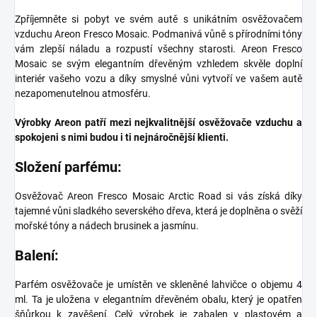
Zpříjemněte si pobyt ve svém autě s unikátním osvěžovačem
vzduchu Areon Fresco Mosaic. Podmanivá vůně s přírodními tóny
vám zlepší náladu a rozpustí všechny starosti. Areon Fresco
Mosaic se svým elegantním dřevěným vzhledem skvěle doplní
interiér vašeho vozu a díky smyslné vůni vytvoří ve vašem autě
nezapomenutelnou atmosféru.
Výrobky Areon patří mezi nejkvalitnější osvěžovače vzduchu a
spokojeni s nimi budou i ti nejnáročnější klienti.
Složení parfému:
Osvěžovač Areon Fresco Mosaic Arctic Road si vás získá díky
tajemné vůni sladkého severského dřeva, která je doplněna o svěží
mořské tóny a nádech brusinek a jasmínu.
Balení:
Parfém osvěžovače je umístěn ve skleněné lahvičce o objemu 4
ml. Ta je uložena v elegantním dřevěném obalu, který je opatřen
šňůrkou k zavěšení. Celý výrobek je zabalen v plastovém a