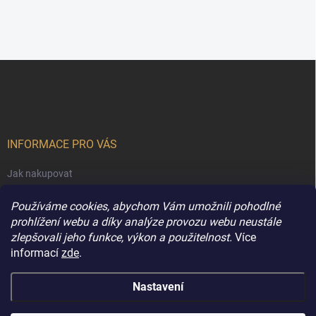
Z
á
p
a
t
í
INFORMACE PRO VÁS
Jak nakupovat
Obchodní podmínky
Používáme cookies, abychom Vám umožnili pohodlné
Podmínky ochrany osobních údajů
prohlížení webu a díky analýze provozu webu neustále
zlepšovali jeho funkce, výkon a použitelnost.
Více
Kontakty
informací
zde
.
Nastavení