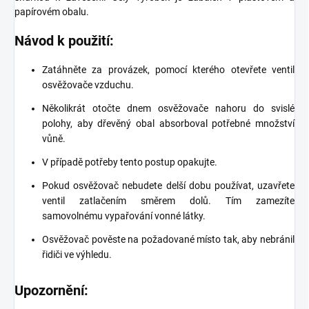
papírovém obalu.
Návod k použití:
Zatáhněte za provázek, pomocí kterého otevřete ventil
osvěžovače vzduchu.
Několikrát otočte dnem osvěžovače nahoru do svislé
polohy, aby dřevěný obal absorboval potřebné množství
vůně.
V případě potřeby tento postup opakujte.
Pokud osvěžovač nebudete delší dobu používat, uzavřete
ventil zatlačením směrem dolů. Tím zamezíte
samovolnému vypařování vonné látky.
Osvěžovač pověste na požadované místo tak, aby nebránil
řidiči ve výhledu.
Upozornění: