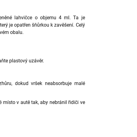
eněné lahvičce o objemu 4 ml. Ta je
erý je opatřen šňůrkou k zavěšení. Celý
ovém obalu.
aňte plastový uzávěr.
zhůru, dokud vršek neabsorbuje malé
ísto v autě tak, aby nebránil řidiči ve