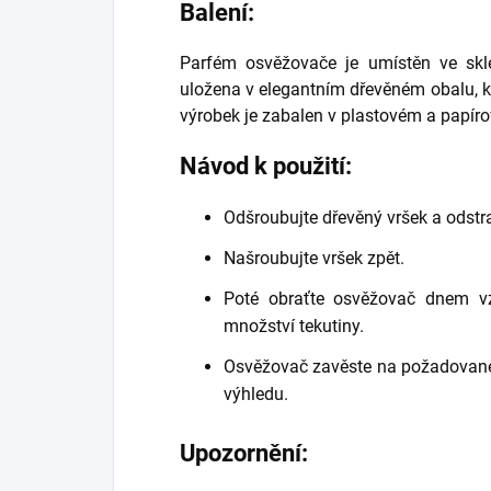
Balení:
Parfém osvěžovače je umístěn ve skl
uložena v elegantním dřevěném obalu, kt
výrobek je zabalen v plastovém a papír
Návod k použití:
Odšroubujte dřevěný vršek a odstr
Našroubujte vršek zpět.
Poté obraťte osvěžovač dnem v
množství tekutiny.
Osvěžovač zavěste na požadované m
výhledu.
Upozornění: