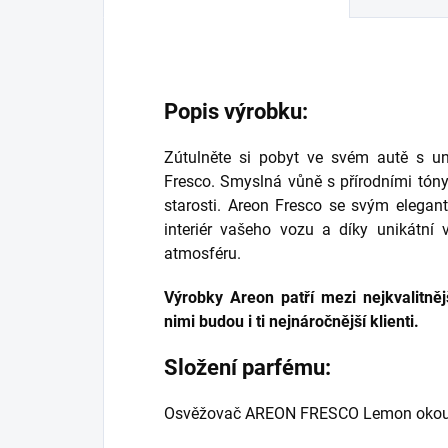
Popis výrobku:
Zútulněte si pobyt ve svém autě s 
Fresco. Smyslná vůně s přírodními tón
starosti. Areon Fresco se svým elega
interiér vašeho vozu a díky unikátní
atmosféru.
Výrobky Areon patří mezi nejkvalitně
nimi budou i ti nejnáročnější klienti.
Složení parfému:
Osvěžovač AREON FRESCO Lemon okouzlí