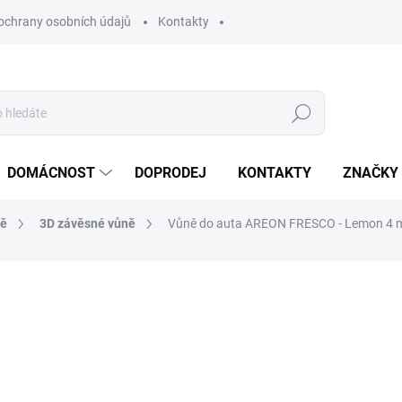
ochrany osobních údajů
Kontakty
Hledat
DOMÁCNOST
DOPRODEJ
KONTAKTY
ZNAČKY
ně
3D závěsné vůně
Vůně do auta AREON FRESCO - Lemon 4 
ocení
ZNAČKA:
AREON
82 Kč
67,77 Kč bez DPH
Měrná
SKLADEM
(>10 KS)