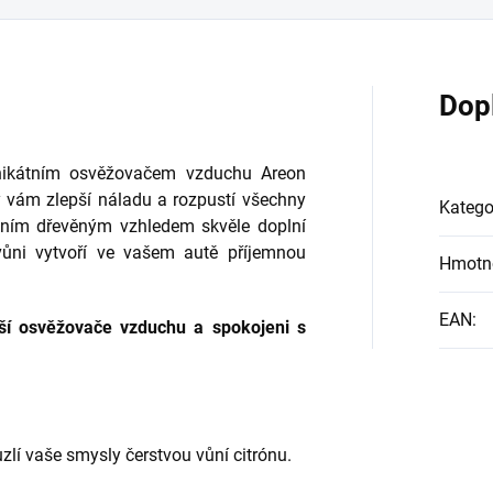
Dop
unikátním osvěžovačem vzduchu Areon
y vám zlepší náladu a rozpustí všechny
Katego
ntním dřevěným vzhledem skvěle doplní
 vůni vytvoří ve vašem autě příjemnou
Hmotn
EAN
:
jší osvěžovače vzduchu a spokojeni s
 vaše smysly čerstvou vůní citrónu.