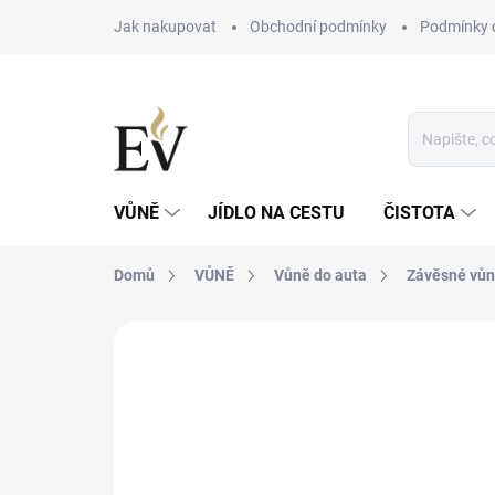
Přejít
Jak nakupovat
Obchodní podmínky
Podmínky 
na
obsah
VŮNĚ
JÍDLO NA CESTU
ČISTOTA
Domů
VŮNĚ
Vůně do auta
Závěsné vů
Neohodnoceno
Podrobnosti hodn