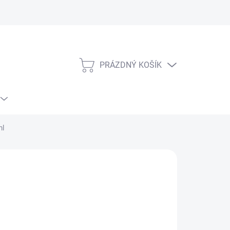
PRÁZDNÝ KOŠÍK
NÁKUPNÍ
KOŠÍK
ml