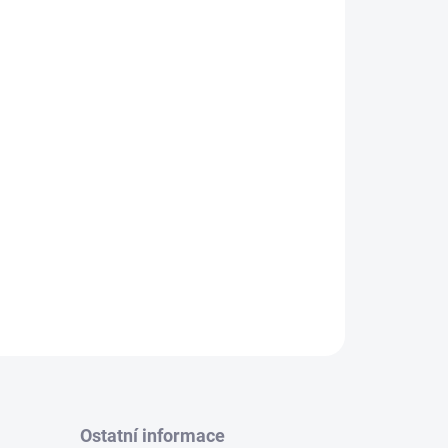
odstraňte plastový uzávěr. Našroubujte vršek
č dnem vzhůru, dokud vršek neabsorbuje malé
č zavěste na požadované místo v autě tak, aby
bejte na to, aby nedošlo ke kontaktu s jakýmkoliv
ho poškození. Skladujte a používejte při teplotě
vujte výrobek přímému slunečnímu záření.
ZEPTAT SE
Ostatní informace