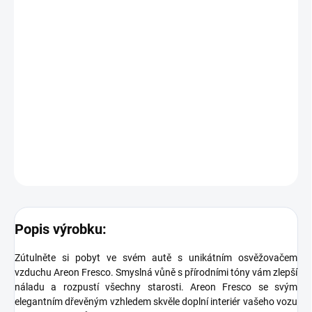
zavěste na požadované místo v autě tak, aby nebránil řidiči ve
výhledu.
Upozornění:
Tento výrobek není hračka! Dbejte na to, aby nedošlo ke kontaktu
s jakýmkoliv povrchem, mohlo by dojít k jeho poškození. Skladujte
a používejte při teplotě mezi 5 °C až 30 °C. Nevystavujte výrobek
přímému slunečnímu záření.
DETAILNÍ INFORMACE
ZEPTAT SE
Popis výrobku:
Zútulněte si pobyt ve svém autě s unikátním osvěžovačem
vzduchu Areon Fresco. Smyslná vůně s přírodními tóny vám zlepší
náladu a rozpustí všechny starosti. Areon Fresco se svým
elegantním dřevěným vzhledem skvěle doplní interiér vašeho vozu