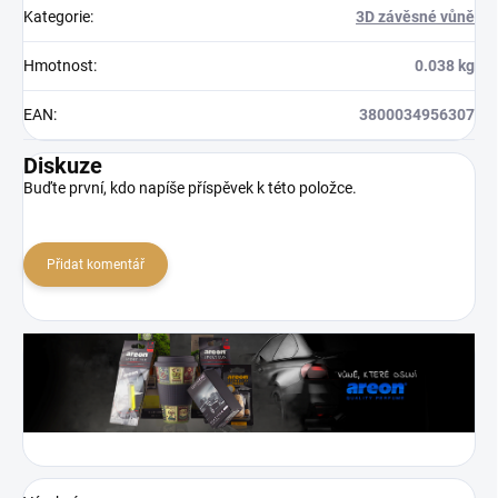
Kategorie
:
3D závěsné vůně
Hmotnost
:
0.038 kg
EAN
:
3800034956307
Diskuze
Buďte první, kdo napíše příspěvek k této položce.
Přidat komentář