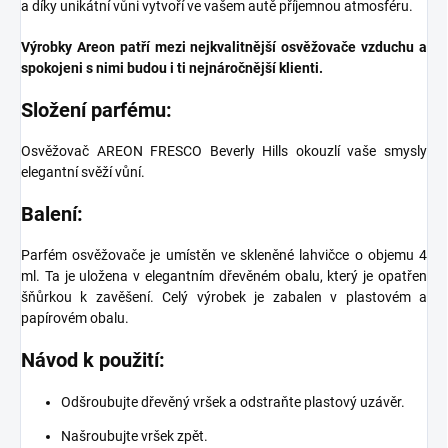
a díky unikátní vůni vytvoří ve vašem autě příjemnou atmosféru.
Výrobky Areon patří mezi nejkvalitnější osvěžovače vzduchu a
spokojeni s nimi budou i ti nejnáročnější klienti.
Složení parfému:
Osvěžovač AREON FRESCO Beverly Hills okouzlí vaše smysly
elegantní svěží vůní.
Balení:
Parfém osvěžovače je umístěn ve skleněné lahvičce o objemu 4
ml. Ta je uložena v elegantním dřevěném obalu, který je opatřen
šňůrkou k zavěšení. Celý výrobek je zabalen v plastovém a
papírovém obalu.
Návod k použití:
Odšroubujte dřevěný vršek a odstraňte plastový uzávěr.
Našroubujte vršek zpět.