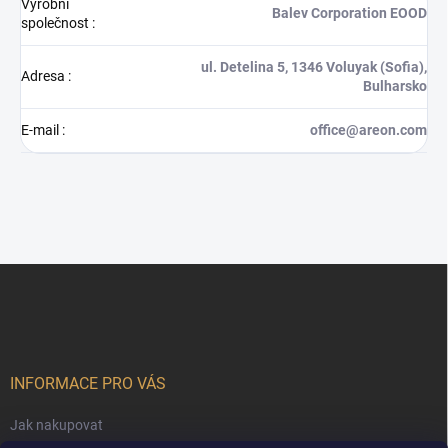
Výrobní
Balev Corporation EOOD
společnost
:
ul. Detelina 5, 1346 Voluyak (Sofia),
Adresa
:
Bulharsko
E-mail
:
office@areon.com
Z
á
p
a
t
í
INFORMACE PRO VÁS
Jak nakupovat